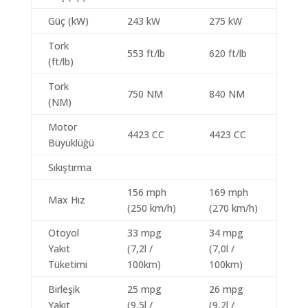
Güç (kW)
243 kW
275 kW
Tork
553 ft/lb
620 ft/lb
(ft/lb)
Tork
750 NM
840 NM
(NM)
Motor
4423 CC
4423 CC
Büyüklüğü
Sıkıştırma
156 mph
169 mph
Max Hız
(250 km/h)
(270 km/h)
Otoyol
33 mpg
34 mpg
Yakıt
(7,2l /
(7,0l /
Tüketimi
100km)
100km)
Birleşik
25 mpg
26 mpg
Yakıt
(9,5l /
(9,2l /