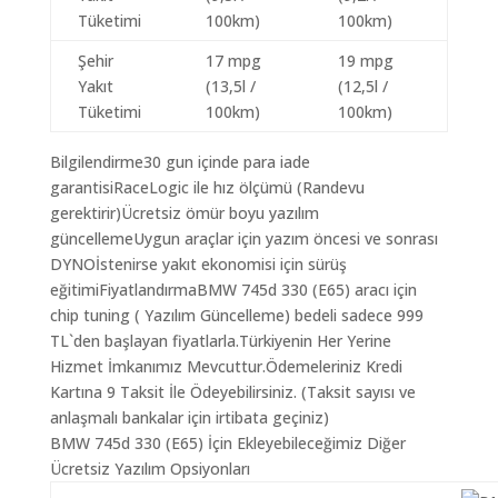
Tüketimi
100km)
100km)
Şehir
17 mpg
19 mpg
Yakıt
(13,5l /
(12,5l /
Tüketimi
100km)
100km)
Bilgilendirme30 gun içinde para iade
garantisiRaceLogic ile hız ölçümü (Randevu
gerektirir)Ücretsiz ömür boyu yazılım
güncellemeUygun araçlar için yazım öncesi ve sonrası
DYNOİstenirse yakıt ekonomisi için sürüş
eğitimiFiyatlandırmaBMW 745d 330 (E65) aracı için
chip tuning ( Yazılım Güncelleme) bedeli sadece 999
TL`den başlayan fiyatlarla.Türkiyenin Her Yerine
Hizmet İmkanımız Mevcuttur.Ödemeleriniz Kredi
Kartına 9 Taksit İle Ödeyebilirsiniz. (Taksit sayısı ve
anlaşmalı bankalar için irtibata geçiniz)
BMW 745d 330 (E65) İçin Ekleyebileceğimiz Diğer
Ücretsiz Yazılım Opsiyonları