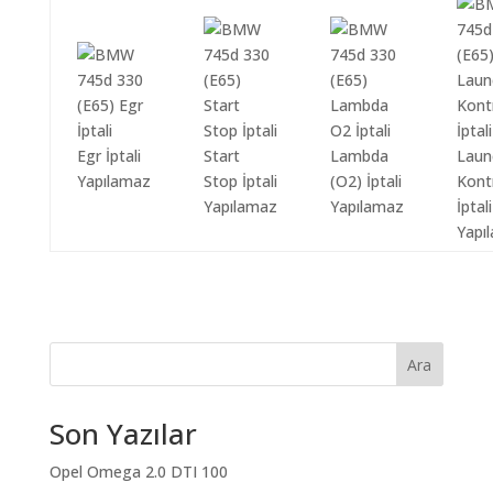
Egr İptali
Start
Lambda
Laun
Yapılamaz
Stop İptali
(O2) İptali
Kont
Yapılamaz
Yapılamaz
İptali
Yapı
Ara
Son Yazılar
Opel Omega 2.0 DTI 100