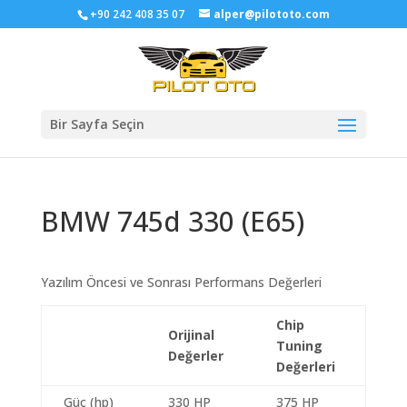
+90 242 408 35 07
alper@pilototo.com
Bir Sayfa Seçin
BMW 745d 330 (E65)
Yazılım Öncesi ve Sonrası Performans Değerleri
Chip
Orijinal
Tuning
Değerler
Değerleri
Güç (hp)
330 HP
375 HP