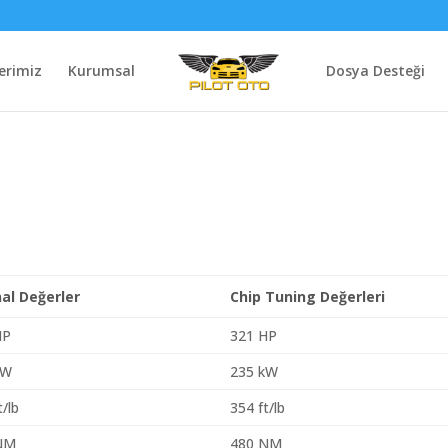
erimiz
Kurumsal
Dosya Desteği
nal Değerler
Chip Tuning Değerleri
HP
321 HP
kW
235 kW
t/lb
354 ft/lb
NM
480 NM