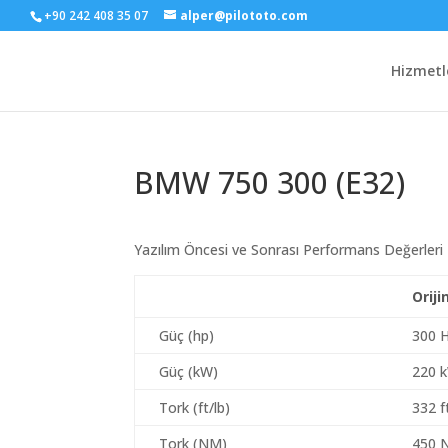
+90 242 408 35 07
alper@pilototo.com
Hizmetl
BMW 750 300 (E32)
Yazılım Öncesi ve Sonrası Performans Değerleri
Oriji
Güç (hp)
300 
Güç (kW)
220 
Tork (ft/lb)
332 f
Tork (NM)
450 