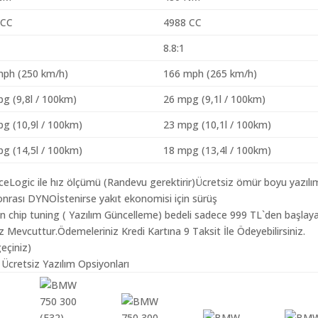
 CC
4988 CC
8.8:1
mph (250 km/h)
166 mph (265 km/h)
g (9,8l / 100km)
26 mpg (9,1l / 100km)
g (10,9l / 100km)
23 mpg (10,1l / 100km)
g (14,5l / 100km)
18 mpg (13,4l / 100km)
aceLogic ile hız ölçümü (Randevu gerektirir)Ücretsiz ömür boyu yazılı
nrası DYNOİstenirse yakıt ekonomisi için sürüş
n chip tuning ( Yazılım Güncelleme) bedeli sadece 999 TL`den başlay
z Mevcuttur.Ödemeleriniz Kredi Kartına 9 Taksit İle Ödeyebilirsiniz.
geçiniz)
Ücretsiz Yazılım Opsiyonları