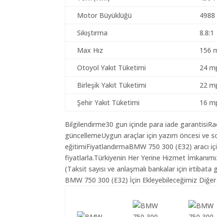
Motor Büyüklüğü
4988
Sıkıştırma
8.8:1
Max Hız
156 
Otoyol Yakıt Tüketimi
24 mp
Birleşik Yakıt Tüketimi
22 mp
Şehir Yakıt Tüketimi
16 mp
Bilgilendirme30 gun içinde para iade garantisiR
güncellemeUygun araçlar için yazım öncesi ve so
eğitimiFiyatlandırmaBMW 750 300 (E32) aracı içi
fiyatlarla.Türkiyenin Her Yerine Hizmet İmkanımı
(Taksit sayısı ve anlaşmalı bankalar için irtibata 
BMW 750 300 (E32) İçin Ekleyebileceğimiz Diğer 