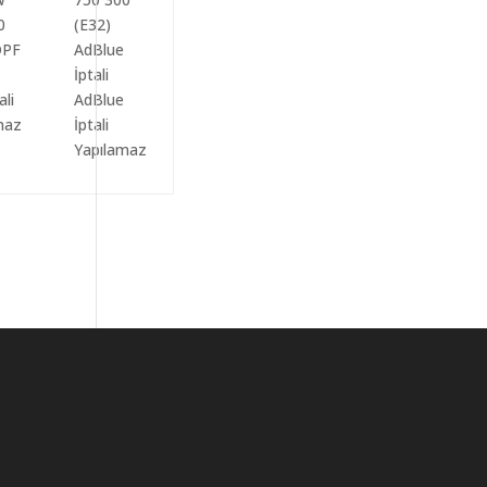
ali
AdBlue
maz
İptali
Yapılamaz