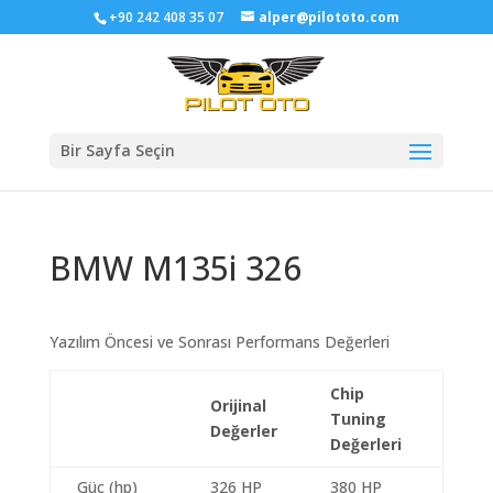
+90 242 408 35 07
alper@pilototo.com
Bir Sayfa Seçin
BMW M135i 326
Yazılım Öncesi ve Sonrası Performans Değerleri
Chip
Orijinal
Tuning
Değerler
Değerleri
Güç (hp)
326 HP
380 HP