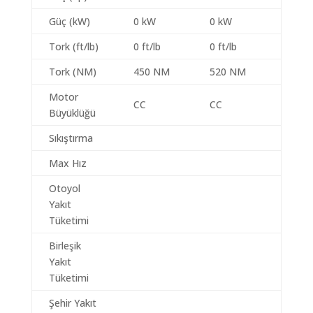
Güç (kW)
0 kW
0 kW
Tork (ft/lb)
0 ft/lb
0 ft/lb
Tork (NM)
450 NM
520 NM
Motor
CC
CC
Büyüklüğü
Sıkıştırma
Max Hız
Otoyol
Yakıt
Tüketimi
Birleşik
Yakıt
Tüketimi
Şehir Yakıt