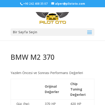
+90 242 408 35 07
alper@pilototo.com
Bir Sayfa Seçin
BMW M2 370
Yazılım Öncesi ve Sonrası Performans Değerleri
Chip
Orijinal
Tuning
Değerler
Değerleri
Güç (hp)
370 HP
420 HP