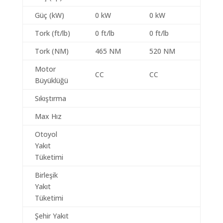
Güç (kW)
0 kW
0 kW
Tork (ft/lb)
0 ft/lb
0 ft/lb
Tork (NM)
465 NM
520 NM
Motor
CC
CC
Büyüklüğü
Sıkıştırma
Max Hız
Otoyol
Yakıt
Tüketimi
Birleşik
Yakıt
Tüketimi
Şehir Yakıt