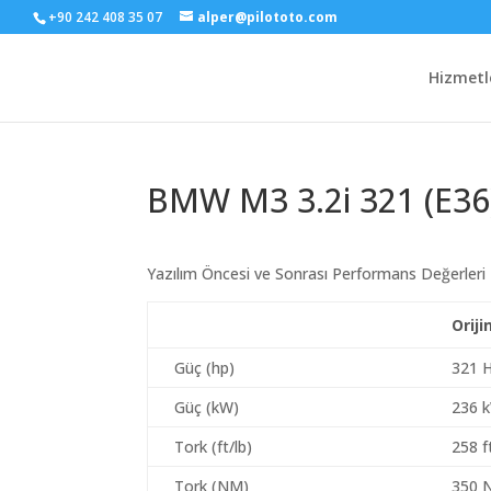
+90 242 408 35 07
alper@pilototo.com
Hizmetl
BMW M3 3.2i 321 (E36
Yazılım Öncesi ve Sonrası Performans Değerleri
Oriji
Güç (hp)
321 
Güç (kW)
236 
Tork (ft/lb)
258 f
Tork (NM)
350 