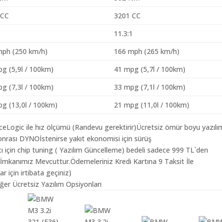
 CC
3201 CC
1
11.3:1
mph (250 km/h)
166 mph (265 km/h)
g (5,9l / 100km)
41 mpg (5,7l / 100km)
g (7,3l / 100km)
33 mpg (7,1l / 100km)
g (13,0l / 100km)
21 mpg (11,0l / 100km)
aceLogic ile hız ölçümü (Randevu gerektirir)Ücretsiz ömür boyu yazılı
nrası DYNOİstenirse yakıt ekonomisi için sürüş
 için chip tuning ( Yazılım Güncelleme) bedeli sadece 999 TL`den
 İmkanımız Mevcuttur.Ödemeleriniz Kredi Kartına 9 Taksit İle
r için irtibata geçiniz)
ğer Ücretsiz Yazılım Opsiyonları