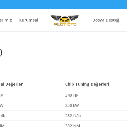
erimiz
Kurumsal
Dosya Desteği
)
nal Değerler
Chip Tuning Değerleri
HP
340 HP
kW
250 kW
t/lb
282 ft/lb
NM
382 NM