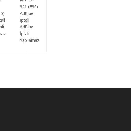
ali
AdBlue
maz
İptali
Yapılamaz