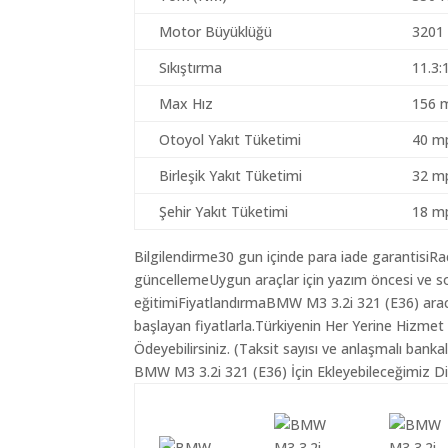
Motor Büyüklüğü
3201
Sıkıştırma
11.3:
Max Hız
156 
Otoyol Yakıt Tüketimi
40 mp
Birleşik Yakıt Tüketimi
32 mp
Şehir Yakıt Tüketimi
18 mp
Bilgilendirme30 gun içinde para iade garantisiR
güncellemeUygun araçlar için yazım öncesi ve so
eğitimiFiyatlandırmaBMW M3 3.2i 321 (E36) aracı
başlayan fiyatlarla.Türkiyenin Her Yerine Hizmet
Ödeyebilirsiniz. (Taksit sayısı ve anlaşmalı bankala
BMW M3 3.2i 321 (E36) İçin Ekleyebileceğimiz Di