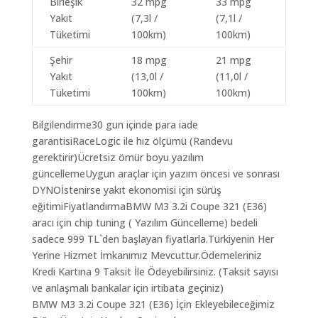
Birleşik
32 mpg
33 mpg
Yakıt
(7,3l /
(7,1l /
Tüketimi
100km)
100km)
Şehir
18 mpg
21 mpg
Yakıt
(13,0l /
(11,0l /
Tüketimi
100km)
100km)
Bilgilendirme30 gun içinde para iade
garantisiRaceLogic ile hız ölçümü (Randevu
gerektirir)Ücretsiz ömür boyu yazılım
güncellemeUygun araçlar için yazım öncesi ve sonrası
DYNOİstenirse yakıt ekonomisi için sürüş
eğitimiFiyatlandırmaBMW M3 3.2i Coupe 321 (E36)
aracı için chip tuning ( Yazılım Güncelleme) bedeli
sadece 999 TL`den başlayan fiyatlarla.Türkiyenin Her
Yerine Hizmet İmkanımız Mevcuttur.Ödemeleriniz
Kredi Kartına 9 Taksit İle Ödeyebilirsiniz. (Taksit sayısı
ve anlaşmalı bankalar için irtibata geçiniz)
BMW M3 3.2i Coupe 321 (E36) İçin Ekleyebileceğimiz