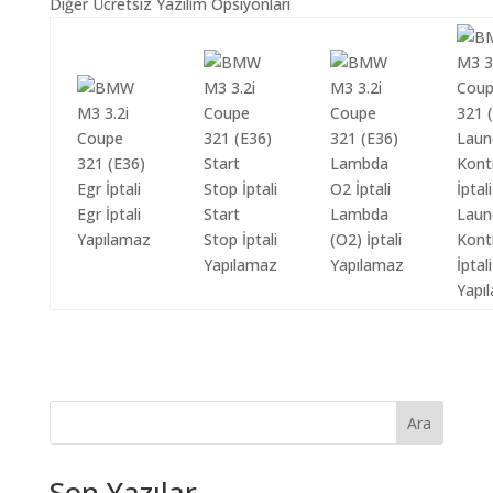
Diğer Ücretsiz Yazılım Opsiyonları
Egr İptali
Start
Lambda
Laun
Yapılamaz
Stop İptali
(O2) İptali
Kont
Yapılamaz
Yapılamaz
İptali
Yapı
Ara
Son Yazılar