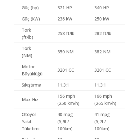
Güç (hp)
321 HP
340 HP
Güç (kW)
236 kW
250 kW
Tork
258 ft/lb
282 ft/lb
(ft/lb)
Tork
350 NM
382 NM
(NM)
Motor
3201 CC
3201 CC
Büyüklüğü
Sıkıştırma
11.3:1
11.3:1
156 mph
166 mph
Max Hız
(250 km/h)
(265 km/h)
Otoyol
40 mpg
41 mpg
Yakıt
(5,9l /
(5,7l /
Tüketimi
100km)
100km)