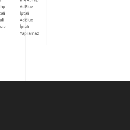
ali
AdBlue
maz
İptali
Yapılamaz