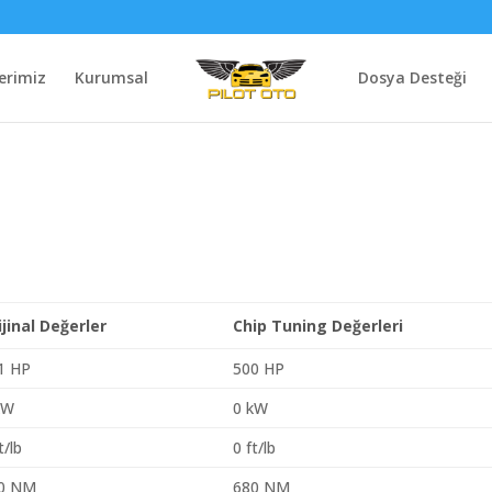
erimiz
Kurumsal
Dosya Desteği
ijinal Değerler
Chip Tuning Değerleri
1 HP
500 HP
kW
0 kW
t/lb
0 ft/lb
0 NM
680 NM