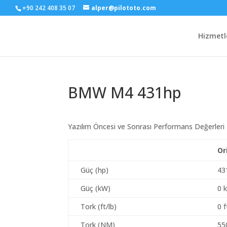
+90 242 408 35 07
alper@pilototo.com
Hizmetl
BMW M4 431hp
Yazılım Öncesi ve Sonrası Performans Değerleri
Or
Güç (hp)
43
Güç (kW)
0 
Tork (ft/lb)
0 f
Tork (NM)
55