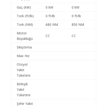
Güç (kW)
0 kW
0 kW
Tork (ft/lb)
0 ft/lb
0 ft/lb
Tork (NM)
680 NM
850 NM
Motor
CC
CC
Büyüklüğü
Sıkıştırma
Max Hız
Otoyol
Yakıt
Tüketimi
Birleşik
Yakıt
Tüketimi
Şehir Yakıt