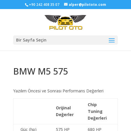
+90 242 408 35 07
alper@pilototo.com
Bir Sayfa Seçin
BMW M5 575
Yazılım Öncesi ve Sonrası Performans Değerleri
Chip
Orijinal
Tuning
Değerler
Değerleri
Güç (hp)
575 HP
680 HP