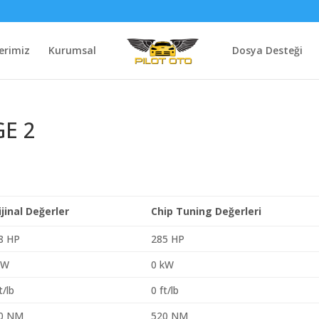
erimiz
Kurumsal
Dosya Desteği
GE 2
ijinal Değerler
Chip Tuning Değerleri
8 HP
285 HP
kW
0 kW
t/lb
0 ft/lb
0 NM
520 NM