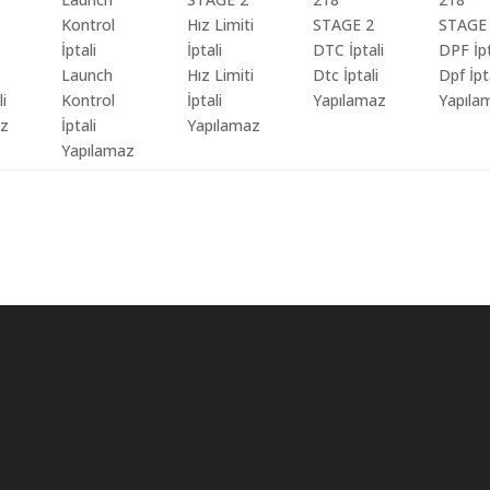
Launch
Hız Limiti
Dtc İptali
Dpf İpt
li
Kontrol
İptali
Yapılamaz
Yapıla
az
İptali
Yapılamaz
Yapılamaz