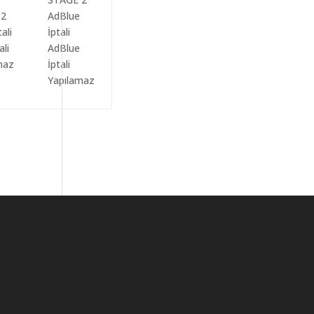
ali
AdBlue
maz
İptali
Yapılamaz