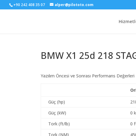
+90 242 408 35 07
alper@pilototo.com
Hizmetl
BMW X1 25d 218 STA
Yazılım Öncesi ve Sonrası Performans Değerleri
Or
Güç (hp)
21
Güç (kW)
0 
Tork (ft/lb)
0 f
Tork (NM)
45