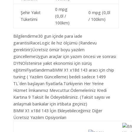
0 mpg
Şehir Yakıt
0 mpg (0,0l
(0,0l /
Tüketimi
/ 100km)
100km)
Bilgilendirme30 gun içinde para iade
garantisiRaceLogic ile hız ölçümü (Randevu
gerektirir)Ücretsiz ömür boyu yazılım
güncellemeUygun araçlar için yazım öncesi ve sonrası
DYNOİstenirse yakıt ekonomisi için sürüş
eğitimiFiyatlandırmaBMW X1 x18d 143 aracı için chip
tuning ( Yazılım Güncelleme) bedeli sadece 1499
TL`den başlayan fiyatlarla.Türkiyenin Her Yerine
Hizmet İmkanımız Mevcuttur.Ödemeleriniz Kredi
Kartına 9 Taksit İle Ödeyebilirsiniz. (Taksit sayısı ve
anlaşmalı bankalar için irtibata geçiniz)
BMW X1 x18d 143 İçin Ekleyebileceğimiz Diğer
Ücretsiz Yazılım Opsiyonları