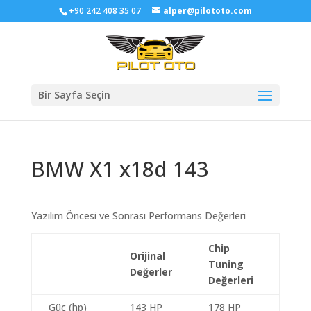
+90 242 408 35 07
alper@pilototo.com
Bir Sayfa Seçin
BMW X1 x18d 143
Yazılım Öncesi ve Sonrası Performans Değerleri
Chip
Orijinal
Tuning
Değerler
Değerleri
Güç (hp)
143 HP
178 HP