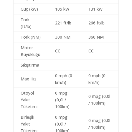
Güç (kW)
105 kW
131 kW
Tork
221 ft/lb
266 ft/lb
(ft/lb)
Tork (NM)
300 NM
360 NM
Motor
CC
CC
Büyüklüğü
Sıkıştırma
0 mph (0
0 mph (0
Max Hız
km/h)
km/h)
Otoyol
0 mpg
0 mpg (0,0l
Yakıt
(0,0l /
/ 100km)
Tüketimi
100km)
Birleşik
0 mpg
0 mpg (0,0l
Yakıt
(0,0l /
/ 100km)
Tüketimi
100km)