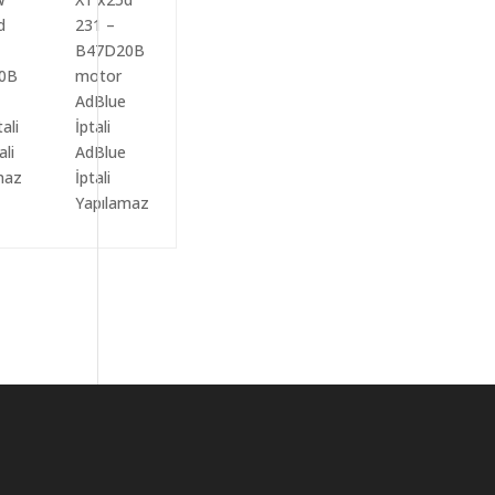
ali
AdBlue
maz
İptali
Yapılamaz