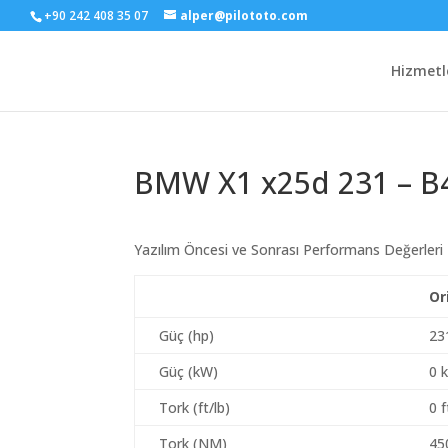
+90 242 408 35 07
alper@pilototo.com
Hizmetl
BMW X1 x25d 231 – 
Yazılım Öncesi ve Sonrası Performans Değerleri
Or
Güç (hp)
23
Güç (kW)
0 
Tork (ft/lb)
0 f
Tork (NM)
45