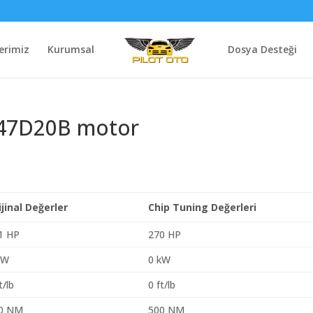
erimiz
Kurumsal
Dosya Desteği
B47D20B motor
ijinal Değerler
Chip Tuning Değerleri
1 HP
270 HP
kW
0 kW
t/lb
0 ft/lb
0 NM
500 NM