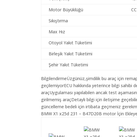
Motor Büyüklüğü
CC
Sıkıştırma
Max Hız
Otoyol Yakıt Tüketimi
Birleşik Yakıt Tüketimi
Şehir Yakıt Tüketimi
BilgilendirmeÜzgünüz,şimdilik bu araç için remap
geçilemiyorECU hakkında yeterince bilgi sahib
araçUygulaması yapılabilen ancak test aşamasın
girilmemiş araçDetaylı bilgi için iletişime geç
güncelleme bedeli için irtibata geçmeniz gerekm
BMW X1 x25d 231 – B47D20B motor İçin Ekleyebi