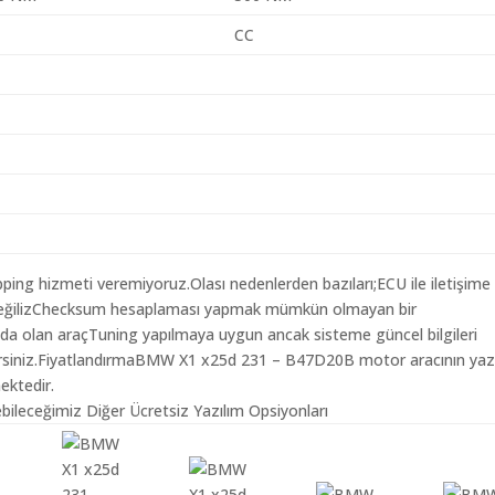
CC
ping hizmeti veremiyoruz.Olası nedenlerden bazıları;ECU ile iletişime
i değilizChecksum hesaplaması yapmak mümkün olmayan bir
da olan araçTuning yapılmaya uygun ancak sisteme güncel bilgileri
ebilirsiniz.FiyatlandırmaBMW X1 x25d 231 – B47D20B motor aracının yaz
ektedir.
leceğimiz Diğer Ücretsiz Yazılım Opsiyonları