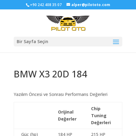
+90 242 408 35 07
alper@pilototo.com
Bir Sayfa Seçin
BMW X3 20D 184
Yazılım Öncesi ve Sonrası Performans Değerleri
Chip
Orijinal
Tuning
Değerler
Değerleri
Güç (hp)
184 HP
215 HP