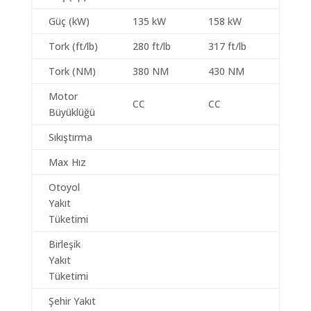
Güç (kW)
135 kW
158 kW
Tork (ft/lb)
280 ft/lb
317 ft/lb
Tork (NM)
380 NM
430 NM
Motor
CC
CC
Büyüklüğü
Sıkıştırma
Max Hız
Otoyol
Yakıt
Tüketimi
Birleşik
Yakıt
Tüketimi
Şehir Yakıt