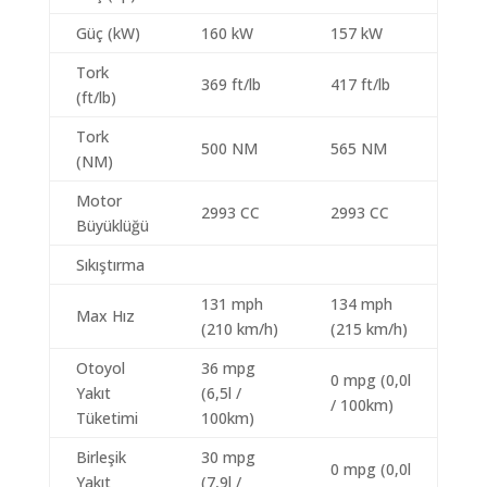
Güç (kW)
160 kW
157 kW
Tork
369 ft/lb
417 ft/lb
(ft/lb)
Tork
500 NM
565 NM
(NM)
Motor
2993 CC
2993 CC
Büyüklüğü
Sıkıştırma
131 mph
134 mph
Max Hız
(210 km/h)
(215 km/h)
Otoyol
36 mpg
0 mpg (0,0l
Yakıt
(6,5l /
/ 100km)
Tüketimi
100km)
Birleşik
30 mpg
0 mpg (0,0l
Yakıt
(7,9l /