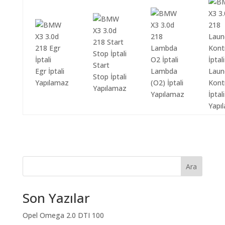
Start
Egr İptali
Lambda
Laun
Stop İptali
Yapılamaz
(O2) İptali
Kont
Yapılamaz
Yapılamaz
İptali
Yapı
Ara
Son Yazılar
Opel Omega 2.0 DTI 100