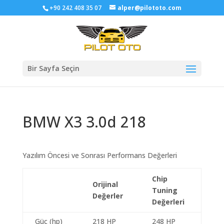
+90 242 408 35 07
alper@pilototo.com
Bir Sayfa Seçin
BMW X3 3.0d 218
Yazılım Öncesi ve Sonrası Performans Değerleri
Chip
Orijinal
Tuning
Değerler
Değerleri
Güç (hp)
218 HP
248 HP