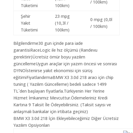
/ 100km)
Tüketimi
100km)
Şehir
23 mpg
0 mpg (0,0l
Yakıt
(10,3l /
/ 100km)
Tüketimi
100km)
Bilgilendirme30 gun içinde para iade
garantisiRaceLogic ile hız ölçümü (Randevu
gerektirir)Ücretsiz ömür boyu yazılım
güncellemeUygun araçlar için yazım öncesi ve sonrası
DYNOİstenirse yakıt ekonomisi için sürüş
eğitimiFiyatlandırmaBMW X3 3.0d 218 aracı için chip
tuning ( Yazılım Güncelleme) bedeli sadece 1499
TL`den başlayan fiyatlarla.Türkiyenin Her Yerine
Hizmet İmkanımız Mevcuttur.Ödemeleriniz Kredi
Kartına 9 Taksit İle Ödeyebilirsiniz. (Taksit sayısı ve
anlaşmalı bankalar için irtibata geçiniz)
BMW X3 3.0d 218 İçin Ekleyebileceğimiz Diğer Ücretsiz
Yazılım Opsiyonları