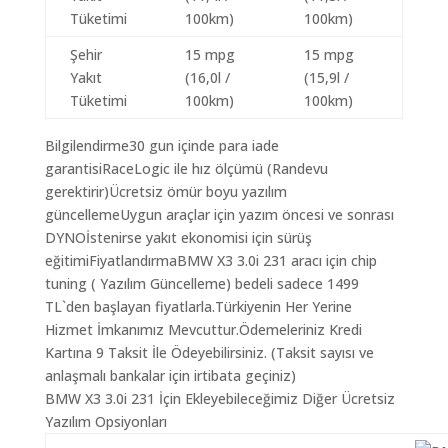
Tüketimi
100km)
100km)
Şehir
15 mpg
15 mpg
Yakıt
(16,0l /
(15,9l /
Tüketimi
100km)
100km)
Bilgilendirme30 gun içinde para iade
garantisiRaceLogic ile hız ölçümü (Randevu
gerektirir)Ücretsiz ömür boyu yazılım
güncellemeUygun araçlar için yazım öncesi ve sonrası
DYNOİstenirse yakıt ekonomisi için sürüş
eğitimiFiyatlandırmaBMW X3 3.0i 231 aracı için chip
tuning ( Yazılım Güncelleme) bedeli sadece 1499
TL`den başlayan fiyatlarla.Türkiyenin Her Yerine
Hizmet İmkanımız Mevcuttur.Ödemeleriniz Kredi
Kartına 9 Taksit İle Ödeyebilirsiniz. (Taksit sayısı ve
anlaşmalı bankalar için irtibata geçiniz)
BMW X3 3.0i 231 İçin Ekleyebileceğimiz Diğer Ücretsiz
Yazılım Opsiyonları