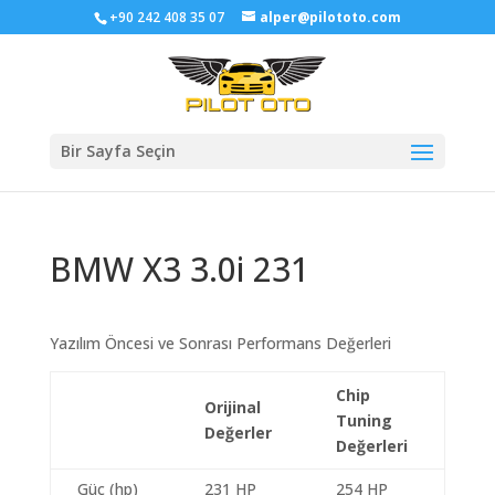
+90 242 408 35 07
alper@pilototo.com
Bir Sayfa Seçin
BMW X3 3.0i 231
Yazılım Öncesi ve Sonrası Performans Değerleri
Chip
Orijinal
Tuning
Değerler
Değerleri
Güç (hp)
231 HP
254 HP