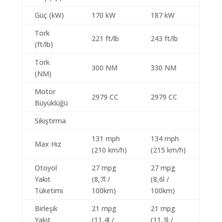
Güç (kW)
170 kW
187 kW
Tork
221 ft/lb
243 ft/lb
(ft/lb)
Tork
300 NM
330 NM
(NM)
Motor
2979 CC
2979 CC
Büyüklüğü
Sıkıştırma
131 mph
134 mph
Max Hız
(210 km/h)
(215 km/h)
Otoyol
27 mpg
27 mpg
Yakıt
(8,7l /
(8,6l /
Tüketimi
100km)
100km)
Birleşik
21 mpg
21 mpg
Yakıt
(11,4l /
(11,3l /