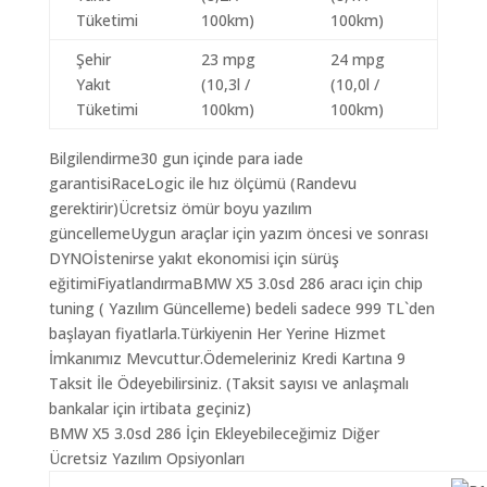
Tüketimi
100km)
100km)
Şehir
23 mpg
24 mpg
Yakıt
(10,3l /
(10,0l /
Tüketimi
100km)
100km)
Bilgilendirme30 gun içinde para iade
garantisiRaceLogic ile hız ölçümü (Randevu
gerektirir)Ücretsiz ömür boyu yazılım
güncellemeUygun araçlar için yazım öncesi ve sonrası
DYNOİstenirse yakıt ekonomisi için sürüş
eğitimiFiyatlandırmaBMW X5 3.0sd 286 aracı için chip
tuning ( Yazılım Güncelleme) bedeli sadece 999 TL`den
başlayan fiyatlarla.Türkiyenin Her Yerine Hizmet
İmkanımız Mevcuttur.Ödemeleriniz Kredi Kartına 9
Taksit İle Ödeyebilirsiniz. (Taksit sayısı ve anlaşmalı
bankalar için irtibata geçiniz)
BMW X5 3.0sd 286 İçin Ekleyebileceğimiz Diğer
Ücretsiz Yazılım Opsiyonları