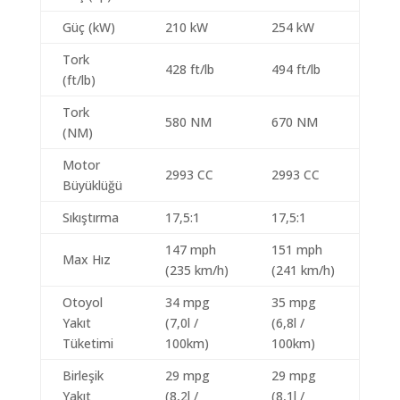
Güç (kW)
210 kW
254 kW
Tork
428 ft/lb
494 ft/lb
(ft/lb)
Tork
580 NM
670 NM
(NM)
Motor
2993 CC
2993 CC
Büyüklüğü
Sıkıştırma
17,5:1
17,5:1
147 mph
151 mph
Max Hız
(235 km/h)
(241 km/h)
Otoyol
34 mpg
35 mpg
Yakıt
(7,0l /
(6,8l /
Tüketimi
100km)
100km)
Birleşik
29 mpg
29 mpg
Yakıt
(8,2l /
(8,1l /