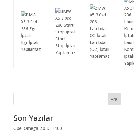
Start
Egr İptali
Lambda
Laun
Stop İptali
Yapılamaz
(O2) İptali
Kont
Yapılamaz
Yapılamaz
İptali
Yapı
Ara
Son Yazılar
Opel Omega 2.0 DTI 100