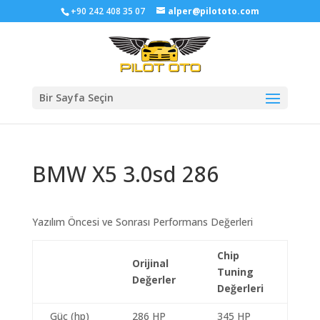
+90 242 408 35 07
alper@pilototo.com
Bir Sayfa Seçin
BMW X5 3.0sd 286
Yazılım Öncesi ve Sonrası Performans Değerleri
Chip
Orijinal
Tuning
Değerler
Değerleri
Güç (hp)
286 HP
345 HP