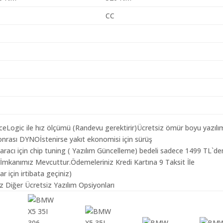
CC
aceLogic ile hız ölçümü (Randevu gerektirir)Ücretsiz ömür boyu yazılı
nrası DYNOİstenirse yakıt ekonomisi için sürüş
acı için chip tuning ( Yazılım Güncelleme) bedeli sadece 1499 TL`de
 İmkanımız Mevcuttur.Ödemeleriniz Kredi Kartına 9 Taksit İle
r için irtibata geçiniz)
 Diğer Ücretsiz Yazılım Opsiyonları