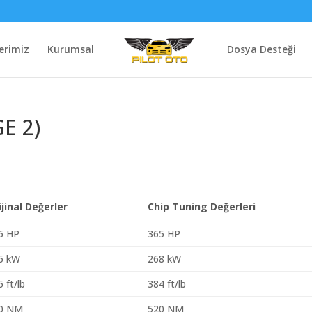
erimiz
Kurumsal
Dosya Desteği
E 2)
ijinal Değerler
Chip Tuning Değerleri
6 HP
365 HP
5 kW
268 kW
 ft/lb
384 ft/lb
0 NM
520 NM