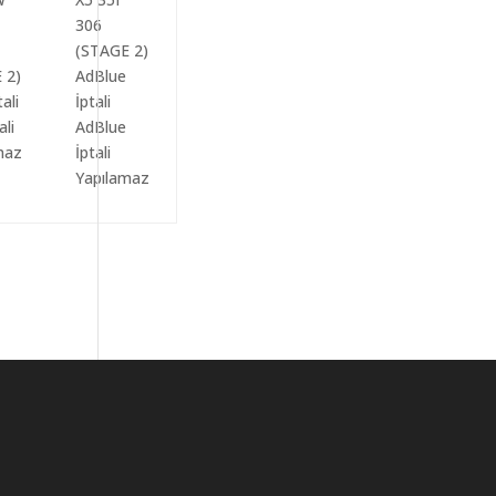
ali
AdBlue
maz
İptali
Yapılamaz