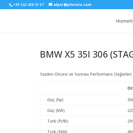
+90 242 408 35 07
alper@pilototo.com
Hizmetl
BMW X5 35I 306 (STAG
Yazılım Öncesi ve Sonrası Performans Değerleri
Or
Güç (hp)
30
Güç (kW)
22
Tork (ft/lb)
295
Tork (NM)
40