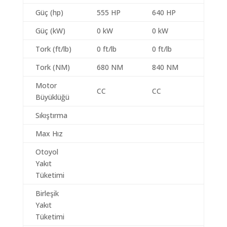
Güç (hp)
555 HP
640 HP
Güç (kW)
0 kW
0 kW
Tork (ft/lb)
0 ft/lb
0 ft/lb
Tork (NM)
680 NM
840 NM
Motor
CC
CC
Büyüklüğü
Sıkıştırma
Max Hız
Otoyol
Yakıt
Tüketimi
Birleşik
Yakıt
Tüketimi