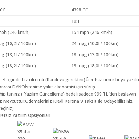
 CC
4398 CC
10:1
mph (240 km/h)
154 mph (246 km/h)
g (10,2l / 100km)
24 mpg (10,0l / 100km)
g (13,1l / 100km)
18 mpg (13,0l / 100km)
g (18,2l / 100km)
13 mpg (18,0l / 100km)
aceLogic ile hız ölçümü (Randevu gerektirir)Ücretsiz ömür boyu yazılı
nrası DYNOİstenirse yakıt ekonomisi için sürüş
chip tuning ( Yazılım Güncelleme) bedeli sadece 999 TL`den başlayan
z Mevcuttur.Ödemeleriniz Kredi Kartına 9 Taksit İle Ödeyebilirsiniz.
geçiniz)
etsiz Yazılım Opsiyonları