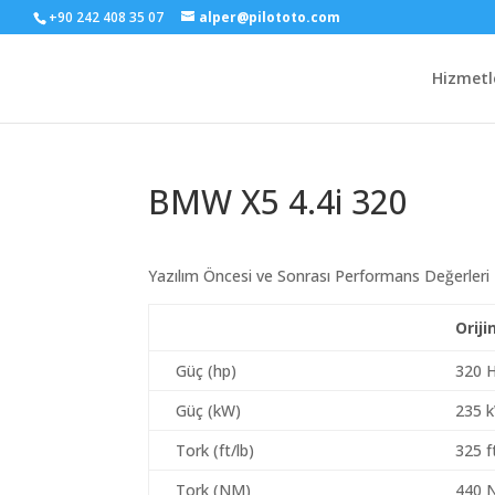
+90 242 408 35 07
alper@pilototo.com
Hizmetl
BMW X5 4.4i 320
Yazılım Öncesi ve Sonrası Performans Değerleri
Oriji
Güç (hp)
320 
Güç (kW)
235 
Tork (ft/lb)
325 f
Tork (NM)
440 