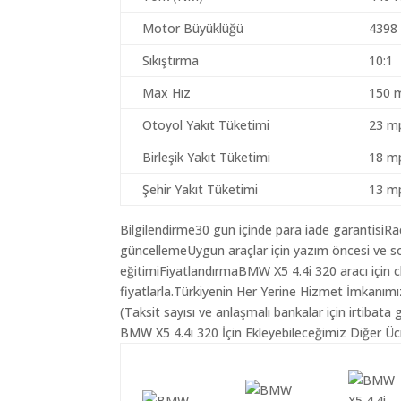
Motor Büyüklüğü
4398
Sıkıştırma
10:1
Max Hız
150 
Otoyol Yakıt Tüketimi
23 mp
Birleşik Yakıt Tüketimi
18 mp
Şehir Yakıt Tüketimi
13 mp
Bilgilendirme30 gun içinde para iade garantisiR
güncellemeUygun araçlar için yazım öncesi ve so
eğitimiFiyatlandırmaBMW X5 4.4i 320 aracı için 
fiyatlarla.Türkiyenin Her Yerine Hizmet İmkanımı
(Taksit sayısı ve anlaşmalı bankalar için irtibata 
BMW X5 4.4i 320 İçin Ekleyebileceğimiz Diğer Ücr