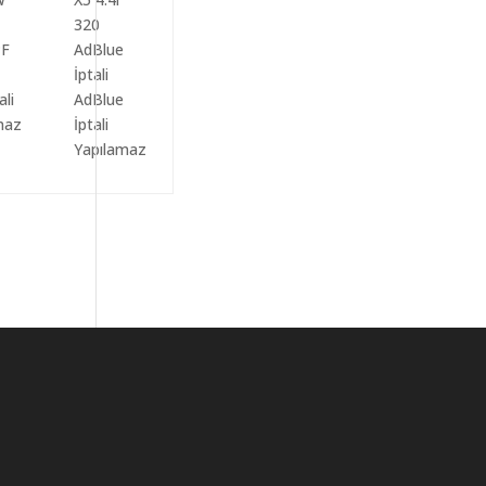
ali
AdBlue
maz
İptali
Yapılamaz