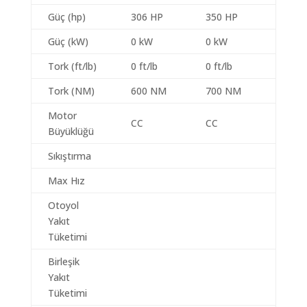
Güç (hp)
306 HP
350 HP
Güç (kW)
0 kW
0 kW
Tork (ft/lb)
0 ft/lb
0 ft/lb
Tork (NM)
600 NM
700 NM
Motor
CC
CC
Büyüklüğü
Sıkıştırma
Max Hız
Otoyol
Yakıt
Tüketimi
Birleşik
Yakıt
Tüketimi