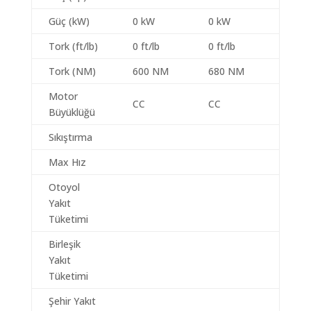
Güç (kW)
0 kW
0 kW
Tork (ft/lb)
0 ft/lb
0 ft/lb
Tork (NM)
600 NM
680 NM
Motor
CC
CC
Büyüklüğü
Sıkıştırma
Max Hız
Otoyol
Yakıt
Tüketimi
Birleşik
Yakıt
Tüketimi
Şehir Yakıt