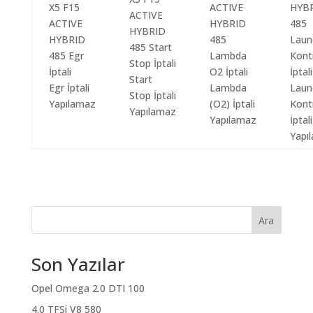
Start
Egr İptali
Lambda
Laun
Stop İptali
Yapılamaz
(O2) İptali
Kont
Yapılamaz
Yapılamaz
İptali
Yapı
Ara
Son Yazılar
Opel Omega 2.0 DTI 100
4.0 TFSi V8 580