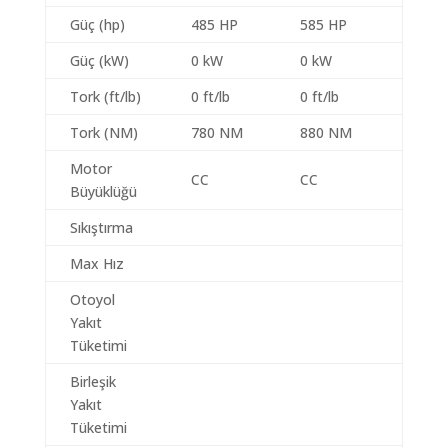
Güç (hp)
485 HP
585 HP
Güç (kW)
0 kW
0 kW
Tork (ft/lb)
0 ft/lb
0 ft/lb
Tork (NM)
780 NM
880 NM
Motor
CC
CC
Büyüklüğü
Sıkıştırma
Max Hız
Otoyol
Yakıt
Tüketimi
Birleşik
Yakıt
Tüketimi