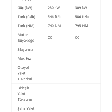
Güç (kW)
280 kW
309 kW
Tork (ft/lb)
546 ft/lb
586 ft/lb
Tork (NM)
740 NM
795 NM
Motor
CC
CC
Büyüklüğü
Sıkıştırma
Max Hız
Otoyol
Yakıt
Tüketimi
Birleşik
Yakıt
Tüketimi
Şehir Yakıt