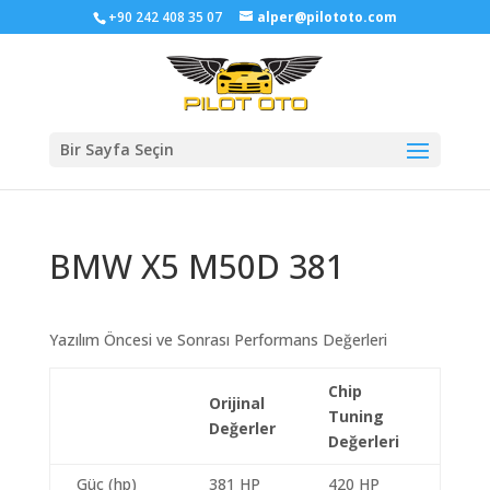
+90 242 408 35 07
alper@pilototo.com
Bir Sayfa Seçin
BMW X5 M50D 381
Yazılım Öncesi ve Sonrası Performans Değerleri
Chip
Orijinal
Tuning
Değerler
Değerleri
Güç (hp)
381 HP
420 HP