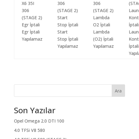
Egr İptali
Start
Lambda
Laun
Yapılamaz
Stop İptali
(O2) İptali
Kont
Yapılamaz
Yapılamaz
İptali
Yapı
Ara
Son Yazılar
Opel Omega 2.0 DTI 100
4.0 TFSi V8 580