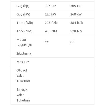
Güç (hp)
306 HP
365 HP
Güç (kW)
225 kW
268 kW
Tork (ft/lb)
295 ft/lb
384 ft/lb
Tork (NM)
400 NM
520 NM
Motor
CC
CC
Büyüklüğü
Sıkıştırma
Max Hız
Otoyol
Yakıt
Tüketimi
Birleşik
Yakıt
Tüketimi