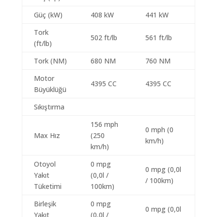
Güç (kW)
408 kW
441 kW
Tork
502 ft/lb
561 ft/lb
(ft/lb)
Tork (NM)
680 NM
760 NM
Motor
4395 CC
4395 CC
Büyüklüğü
Sıkıştırma
156 mph
0 mph (0
Max Hız
(250
km/h)
km/h)
Otoyol
0 mpg
0 mpg (0,0l
Yakıt
(0,0l /
/ 100km)
Tüketimi
100km)
Birleşik
0 mpg
0 mpg (0,0l
Yakıt
(0,0l /