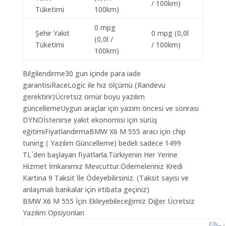
/ 100km)
Tüketimi
100km)
0 mpg
Şehir Yakıt
0 mpg (0,0l
(0,0l /
Tüketimi
/ 100km)
100km)
Bilgilendirme30 gun içinde para iade
garantisiRaceLogic ile hız ölçümü (Randevu
gerektirir)Ücretsiz ömür boyu yazılım
güncellemeUygun araçlar için yazım öncesi ve sonrası
DYNOİstenirse yakıt ekonomisi için sürüş
eğitimiFiyatlandırmaBMW X6 M 555 aracı için chip
tuning ( Yazılım Güncelleme) bedeli sadece 1499
TL`den başlayan fiyatlarla.Türkiyenin Her Yerine
Hizmet İmkanımız Mevcuttur.Ödemeleriniz Kredi
Kartına 9 Taksit İle Ödeyebilirsiniz. (Taksit sayısı ve
anlaşmalı bankalar için irtibata geçiniz)
BMW X6 M 555 İçin Ekleyebileceğimiz Diğer Ücretsiz
Yazılım Opsiyonları