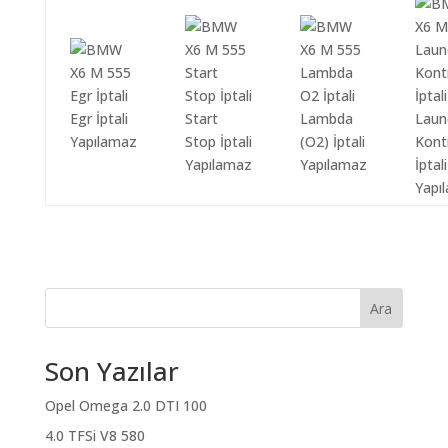
Egr İptali
Start
Lambda
Laun
Yapılamaz
Stop İptali
(O2) İptali
Kont
Yapılamaz
Yapılamaz
İptali
Yapı
Ara
Son Yazılar
Opel Omega 2.0 DTI 100
4.0 TFSi V8 580