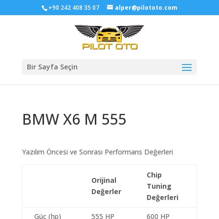
+90 242 408 35 07
alper@pilototo.com
Bir Sayfa Seçin
BMW X6 M 555
Yazılım Öncesi ve Sonrası Performans Değerleri
Chip
Orijinal
Tuning
Değerler
Değerleri
Güç (hp)
555 HP
600 HP