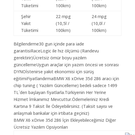
Tüketimi
100km)
100km)
Şehir
22 mpg
24 mpg
Yakıt
(10,5l /
(10,0l /
Tüketimi
100km)
100km)
Bilgilendirme30 gun içinde para iade
garantisiRaceLogic ile hız ölçümü (Randevu
gerektirir)Ücretsiz ömür boyu yazılım
güncellemeUygun araçlar için yazım öncesi ve sonrası
DYNOİstenirse yakıt ekonomisi için sürüş
eğitimiFiyatlandırmaBMW X6 xDrive 35d 286 aracı için
chip tuning ( Yazılım Güncelleme) bedeli sadece 1499
TL`den başlayan fiyatlarla.Türkiyenin Her Yerine
Hizmet İmkanımız Mevcuttur.Ödemeleriniz Kredi
Kartına 9 Taksit İle Ödeyebilirsiniz. (Taksit sayısı ve
anlaşmalı bankalar için irtibata geçiniz)
BMW X6 xDrive 35d 286 İçin Ekleyebileceğimiz Diğer
Ücretsiz Yazılım Opsiyonları