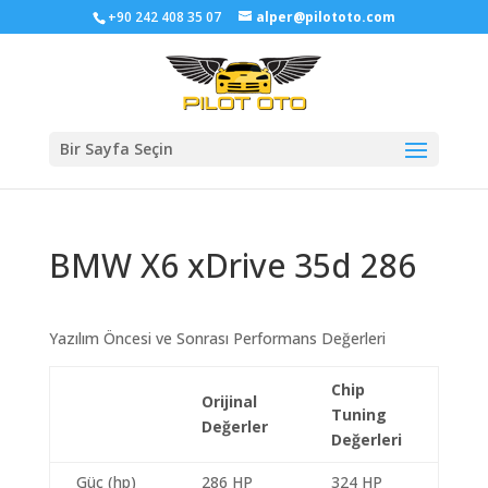
+90 242 408 35 07
alper@pilototo.com
Bir Sayfa Seçin
BMW X6 xDrive 35d 286
Yazılım Öncesi ve Sonrası Performans Değerleri
Chip
Orijinal
Tuning
Değerler
Değerleri
Güç (hp)
286 HP
324 HP