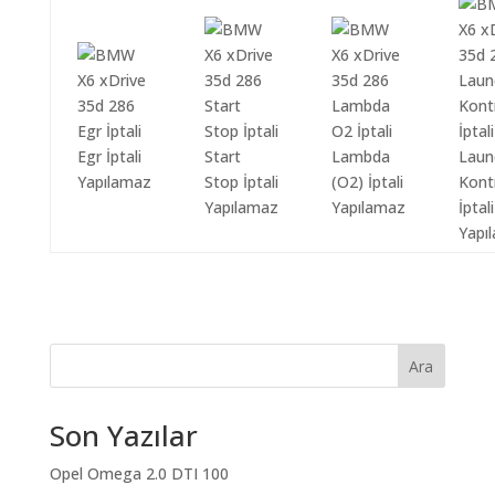
Egr İptali
Start
Lambda
Laun
Yapılamaz
Stop İptali
(O2) İptali
Kont
Yapılamaz
Yapılamaz
İptali
Yapı
Ara
Son Yazılar
Opel Omega 2.0 DTI 100