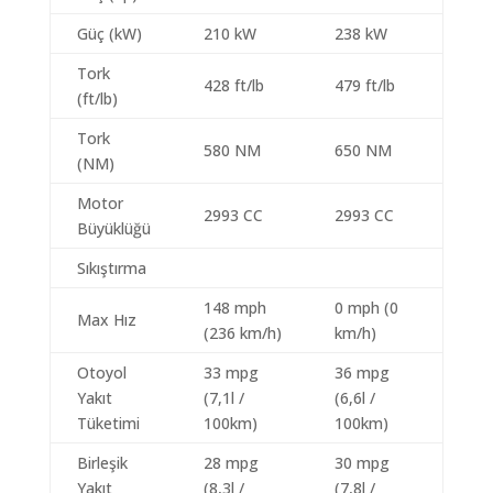
Güç (kW)
210 kW
238 kW
Tork
428 ft/lb
479 ft/lb
(ft/lb)
Tork
580 NM
650 NM
(NM)
Motor
2993 CC
2993 CC
Büyüklüğü
Sıkıştırma
148 mph
0 mph (0
Max Hız
(236 km/h)
km/h)
Otoyol
33 mpg
36 mpg
Yakıt
(7,1l /
(6,6l /
Tüketimi
100km)
100km)
Birleşik
28 mpg
30 mpg
Yakıt
(8,3l /
(7,8l /