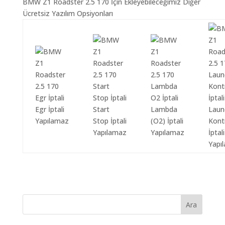
BMW Z1 Roadster 2.5 170 İçin Ekleyebileceğimiz Diğer
Ücretsiz Yazılım Opsiyonları
Egr İptali
Start
Lambda
Laun
Yapılamaz
Stop İptali
(O2) İptali
Kont
Yapılamaz
Yapılamaz
İptali
Yapı
Ara