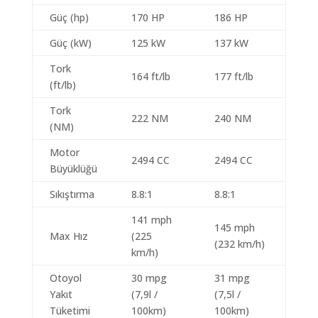
Güç (hp)
170 HP
186 HP
Güç (kW)
125 kW
137 kW
Tork
164 ft/lb
177 ft/lb
(ft/lb)
Tork
222 NM
240 NM
(NM)
Motor
2494 CC
2494 CC
Büyüklüğü
Sıkıştırma
8.8:1
8.8:1
141 mph
145 mph
Max Hız
(225
(232 km/h)
km/h)
Otoyol
30 mpg
31 mpg
Yakıt
(7,9l /
(7,5l /
Tüketimi
100km)
100km)