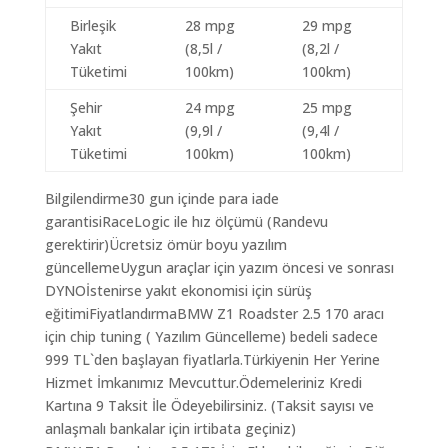
Birleşik
28 mpg
29 mpg
Yakıt
(8,5l /
(8,2l /
Tüketimi
100km)
100km)
Şehir
24 mpg
25 mpg
Yakıt
(9,9l /
(9,4l /
Tüketimi
100km)
100km)
Bilgilendirme30 gun içinde para iade
garantisiRaceLogic ile hız ölçümü (Randevu
gerektirir)Ücretsiz ömür boyu yazılım
güncellemeUygun araçlar için yazım öncesi ve sonrası
DYNOİstenirse yakıt ekonomisi için sürüş
eğitimiFiyatlandırmaBMW Z1 Roadster 2.5 170 aracı
için chip tuning ( Yazılım Güncelleme) bedeli sadece
999 TL`den başlayan fiyatlarla.Türkiyenin Her Yerine
Hizmet İmkanımız Mevcuttur.Ödemeleriniz Kredi
Kartına 9 Taksit İle Ödeyebilirsiniz. (Taksit sayısı ve
anlaşmalı bankalar için irtibata geçiniz)