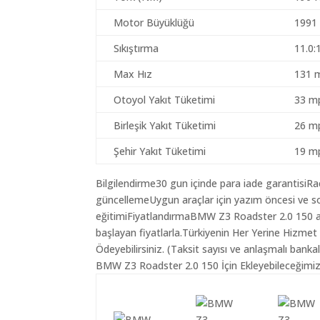
Motor Büyüklüğü
1991
Sıkıştırma
11.0:
Max Hız
131 
Otoyol Yakıt Tüketimi
33 mp
Birleşik Yakıt Tüketimi
26 mp
Şehir Yakıt Tüketimi
19 mp
Bilgilendirme30 gun içinde para iade garantisiR
güncellemeUygun araçlar için yazım öncesi ve so
eğitimiFiyatlandırmaBMW Z3 Roadster 2.0 150 ara
başlayan fiyatlarla.Türkiyenin Her Yerine Hizmet
Ödeyebilirsiniz. (Taksit sayısı ve anlaşmalı bankala
BMW Z3 Roadster 2.0 150 İçin Ekleyebileceğimiz 