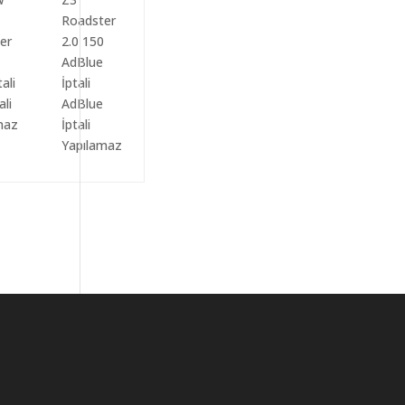
ali
AdBlue
maz
İptali
Yapılamaz