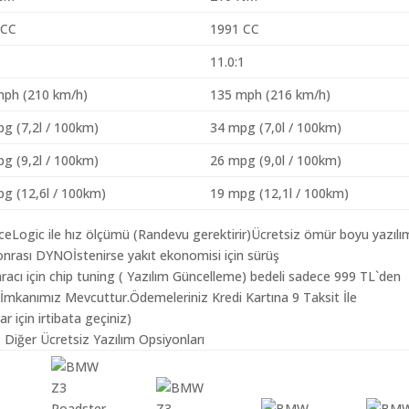
 CC
1991 CC
1
11.0:1
mph (210 km/h)
135 mph (216 km/h)
g (7,2l / 100km)
34 mpg (7,0l / 100km)
g (9,2l / 100km)
26 mpg (9,0l / 100km)
g (12,6l / 100km)
19 mpg (12,1l / 100km)
aceLogic ile hız ölçümü (Randevu gerektirir)Ücretsiz ömür boyu yazılı
nrası DYNOİstenirse yakıt ekonomisi için sürüş
cı için chip tuning ( Yazılım Güncelleme) bedeli sadece 999 TL`den
 İmkanımız Mevcuttur.Ödemeleriniz Kredi Kartına 9 Taksit İle
r için irtibata geçiniz)
Diğer Ücretsiz Yazılım Opsiyonları