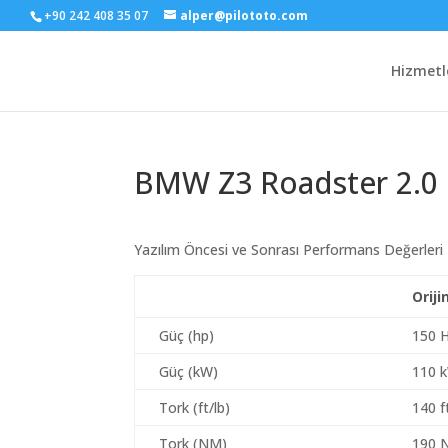
+90 242 408 35 07
alper@pilototo.com
Hizmetl
BMW Z3 Roadster 2.0
Yazılım Öncesi ve Sonrası Performans Değerleri
Oriji
Güç (hp)
150 
Güç (kW)
110 
Tork (ft/lb)
140 f
Tork (NM)
190 