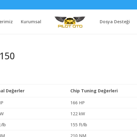
erimiz
Kurumsal
Dosya Desteği
 150
nal Değerler
Chip Tuning Değerleri
HP
166 HP
kW
122 kW
t/lb
155 ft/lb
NM
210 NM