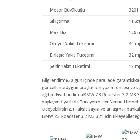
Motor Büyüklüğü
3201
Sıkıştırma
11.3:
Max Hız
156 
Otoyol Yakıt Tüketimi
40 mp
Birleşik Yakıt Tüketimi
32 mp
Şehir Yakıt Tüketimi
18 mp
Bilgilendirme30 gun içinde para iade garantisiR
güncellemeUygun araçlar için yazım öncesi ve so
eğitimiFiyatlandırmaBMW Z3 Roadster 3.2 M3 321
başlayan fiyatlarla.Türkiyenin Her Yerine Hizmet
Ödeyebilirsiniz. (Taksit sayısı ve anlaşmalı bankala
BMW Z3 Roadster 3.2 M3 321 İçin Ekleyebileceği