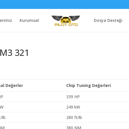
erimiz
Kurumsal
Dosya Desteği
 M3 321
nal Değerler
Chip Tuning Değerleri
HP
339 HP
kW
249 kW
t/lb
280 ft/lb
NM
380 NM