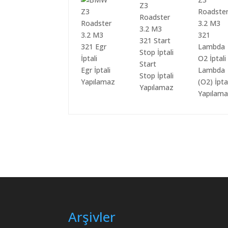
Start
Egr İptali
Lambda
Stop İptali
Yapılamaz
(O2) İpta
Yapılamaz
Yapılam
Arşivler