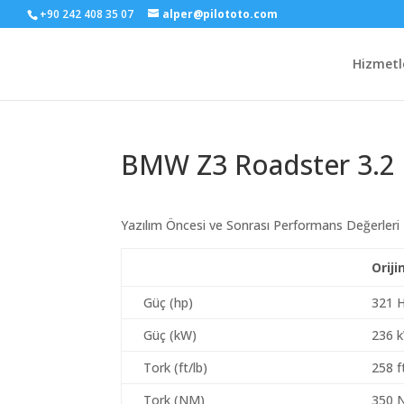
+90 242 408 35 07
alper@pilototo.com
Hizmetl
BMW Z3 Roadster 3.2
Yazılım Öncesi ve Sonrası Performans Değerleri
Oriji
Güç (hp)
321 
Güç (kW)
236 
Tork (ft/lb)
258 f
Tork (NM)
350 