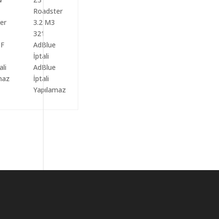
ali
AdBlue
maz
İptali
Yapılamaz