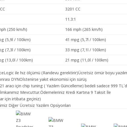
 CC
3201 CC
1
11.3:1
mph (250 km/h)
166 mph (265 km/h)
g (5,9l / 100km)
41 mpg (5,7l / 100km)
g (7,3l / 100km)
33 mpg (7,1l / 100km)
g (13,0l / 100km)
21 mpg (11,0l / 100km)
aceLogic ile hız ölçümü (Randevu gerektirir)Ücretsiz ömür boyu yazılı
nrası DYNOİstenirse yakıt ekonomisi için sürüş
 aracı için chip tuning ( Yazılım Güncelleme) bedeli sadece 999 TL`
 İmkanımız Mevcuttur.Ödemeleriniz Kredi Kartına 9 Taksit İle
r için irtibata geçiniz)
miz Diğer Ücretsiz Yazılım Opsiyonları