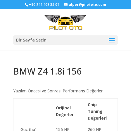
+90 242 408 35 07
alper@pilototo.com
Bir Sayfa Seçin
BMW Z4 1.8i 156
Yazılım Öncesi ve Sonrası Performans Değerleri
Chip
Orijinal
Tuning
Değerler
Değerleri
Güç (hp)
156 HP
260 HP