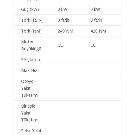
Güç (kW)
0 kW
0 kW
Tork (ft/lb)
0 ft/lb
0 ft/lb
Tork (NM)
240 NM
420 NM
Motor
CC
CC
Büyüklüğü
Sıkıştırma
Max Hız
Otoyol
Yakıt
Tüketimi
Birleşik
Yakıt
Tüketimi
Şehir Yakıt