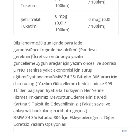
/ 100km)
Tüketimi
100km)
0 mpg
Şehir Yakıt
0 mpg (0,0l
(0,0l /
Tüketimi
/ 100km)
100km)
Bilgilendirme30 gun içinde para iade
garantisiRaceLogic ile hız ölçümü (Randevu
gerektirir)Ücretsiz ömür boyu yazılım
güncellemeUygun araçlar için yazım öncesi ve sonrası
DYNOİstenirse yakıt ekonomisi için sürüş
eğitimiFiyatlandırmaBMW Z4 35i Biturbo 306 aracı için
chip tuning ( Yazılım Güncelleme) bedeli sadece 999
TL`den başlayan fiyatlarla.Türkiyenin Her Yerine
Hizmet İmkanımız Mevcuttur.Ödemeleriniz Kredi
Kartına 9 Taksit İle Ödeyebilirsiniz. (Taksit sayısı ve
anlaşmalı bankalar için irtibata geçiniz)
BMW Z4 35i Biturbo 306 İçin Ekleyebileceğimiz Diğer
Ücretsiz Yazılım Opsiyonları