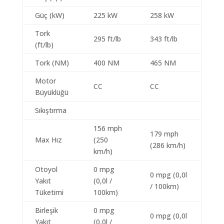
Güç (kW)
225 kW
258 kW
Tork
295 ft/lb
343 ft/lb
(ft/lb)
Tork (NM)
400 NM
465 NM
Motor
CC
CC
Büyüklüğü
Sıkıştırma
156 mph
179 mph
Max Hız
(250
(286 km/h)
km/h)
Otoyol
0 mpg
0 mpg (0,0l
Yakıt
(0,0l /
/ 100km)
Tüketimi
100km)
Birleşik
0 mpg
0 mpg (0,0l
Yakıt
(0,0l /