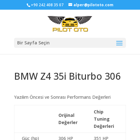
+90 242 408 35 07
alper@pilototo.com
Bir Sayfa Seçin
BMW Z4 35i Biturbo 306
Yazılım Öncesi ve Sonrası Performans Değerleri
Chip
Orijinal
Tuning
Değerler
Değerleri
Güç (hp)
306 HP
351 HP