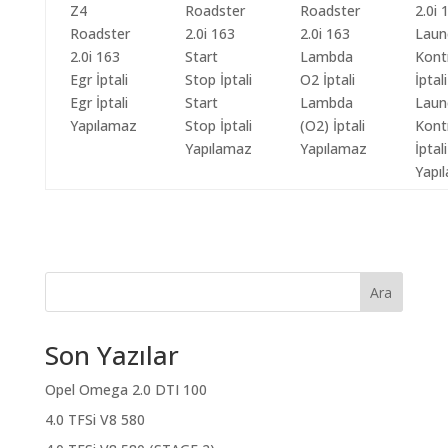
Egr İptali
Start
Lambda
Laun
Yapılamaz
Stop İptali
(O2) İptali
Kont
Yapılamaz
Yapılamaz
İptali
Yapı
Ara
Son Yazılar
Opel Omega 2.0 DTI 100
4.0 TFSi V8 580