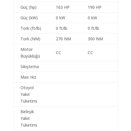
Güç (hp)
163 HP
190 HP
Güç (kW)
0 kW
0 kW
Tork (ft/lb)
0 ft/lb
0 ft/lb
Tork (NM)
270 NM
300 NM
Motor
CC
CC
Büyüklüğü
Sıkıştırma
Max Hız
Otoyol
Yakıt
Tüketimi
Birleşik
Yakıt
Tüketimi