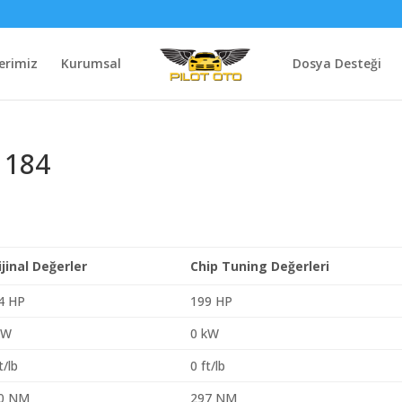
erimiz
Kurumsal
Dosya Desteği
 184
ijinal Değerler
Chip Tuning Değerleri
4 HP
199 HP
kW
0 kW
t/lb
0 ft/lb
0 NM
297 NM