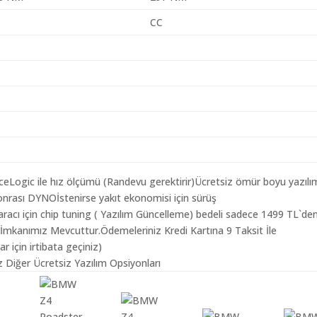
CC
aceLogic ile hız ölçümü (Randevu gerektirir)Ücretsiz ömür boyu yazılı
nrası DYNOİstenirse yakıt ekonomisi için sürüş
acı için chip tuning ( Yazılım Güncelleme) bedeli sadece 1499 TL`de
 İmkanımız Mevcuttur.Ödemeleriniz Kredi Kartına 9 Taksit İle
r için irtibata geçiniz)
 Diğer Ücretsiz Yazılım Opsiyonları