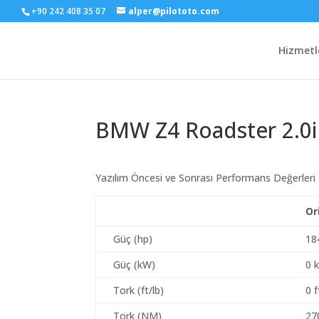
+90 242 408 35 07
alper@pilototo.com
Hizmetl
BMW Z4 Roadster 2.0i
Yazılım Öncesi ve Sonrası Performans Değerleri
Or
Güç (hp)
18
Güç (kW)
0 
Tork (ft/lb)
0 f
Tork (NM)
27