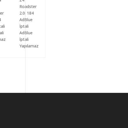
ali
AdBlue
maz
İptali
Yapılamaz