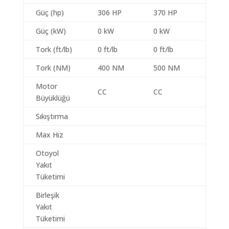
Güç (hp)
306 HP
370 HP
Güç (kW)
0 kW
0 kW
Tork (ft/lb)
0 ft/lb
0 ft/lb
Tork (NM)
400 NM
500 NM
Motor
CC
CC
Büyüklüğü
Sıkıştırma
Max Hız
Otoyol
Yakıt
Tüketimi
Birleşik
Yakıt
Tüketimi