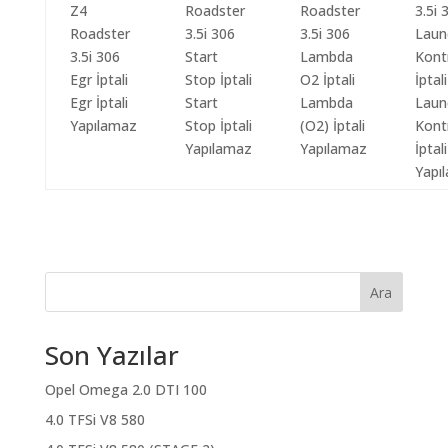
Egr İptali
Start
Lambda
Laun
Yapılamaz
Stop İptali
(O2) İptali
Kont
Yapılamaz
Yapılamaz
İptali
Yapı
Ara
Son Yazılar
Opel Omega 2.0 DTI 100
4.0 TFSi V8 580