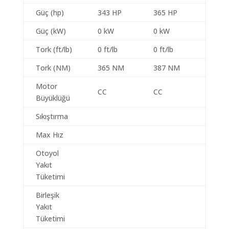
Güç (hp)
343 HP
365 HP
Güç (kW)
0 kW
0 kW
Tork (ft/lb)
0 ft/lb
0 ft/lb
Tork (NM)
365 NM
387 NM
Motor
CC
CC
Büyüklüğü
Sıkıştırma
Max Hız
Otoyol
Yakıt
Tüketimi
Birleşik
Yakıt
Tüketimi