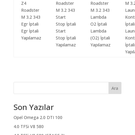
Egr İptali
Start
Lambda
Laun
Yapılamaz
Stop İptali
(O2) İptali
Kont
Yapılamaz
Yapılamaz
İptali
Yapı
Ara
Son Yazılar
Opel Omega 2.0 DTI 100
4.0 TFSi V8 580