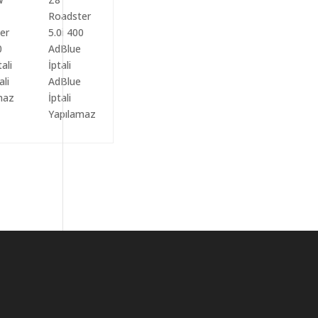
ali
AdBlue
maz
İptali
Yapılamaz