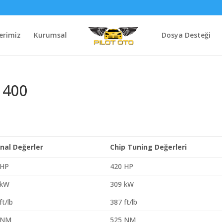
erimiz
Kurumsal
Dosya Desteği
 400
inal Değerler
Chip Tuning Değerleri
 HP
420 HP
 kW
309 kW
ft/lb
387 ft/lb
 NM
525 NM