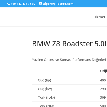
+90 242 408 35 07
alper@pilototo.com
Hizmetl
BMW Z8 Roadster 5.0i
Yazılım Öncesi ve Sonrası Performans Değerleri
Orij
Güç (hp)
400
Güç (kW)
294
Tork (ft/lb)
369 
Tork (NM)
500