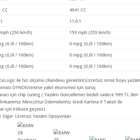
1 CC
4941 CC
:1
11.0:1
 mph (250 km/h)
159 mph (255 km/h)
g (0,0l / 100km)
0 mpg (0,0l / 100km)
g (0,0l / 100km)
0 mpg (0,0l / 100km)
g (0,0l / 100km)
0 mpg (0,0l / 100km)
aceLogic ile hız ölçümü (Randevu gerektirir)Ücretsiz ömür boyu yazılı
nrası DYNOİstenirse yakıt ekonomisi için sürüş
acı için chip tuning ( Yazılım Güncelleme) bedeli sadece 999 TL`den
 İmkanımız Mevcuttur.Ödemeleriniz Kredi Kartına 9 Taksit İle
r için irtibata geçiniz)
 Diğer Ücretsiz Yazılım Opsiyonları