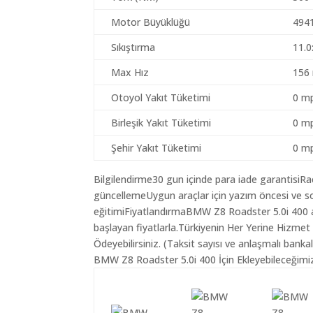
Motor Büyüklüğü
494
Sıkıştırma
11.0
Max Hız
156
Otoyol Yakıt Tüketimi
0 mp
Birleşik Yakıt Tüketimi
0 mp
Şehir Yakıt Tüketimi
0 mp
Bilgilendirme30 gun içinde para iade garantisiR
güncellemeUygun araçlar için yazım öncesi ve so
eğitimiFiyatlandırmaBMW Z8 Roadster 5.0i 400 ar
başlayan fiyatlarla.Türkiyenin Her Yerine Hizmet
Ödeyebilirsiniz. (Taksit sayısı ve anlaşmalı bankala
BMW Z8 Roadster 5.0i 400 İçin Ekleyebileceğimiz