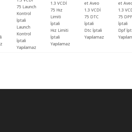
Launch
Hız Limiti
Dtc İptali
Dpf İpt
Kontrol
li
İptali
Yapılamaz
Yapıla
İptali
az
Yapılamaz
Yapılamaz