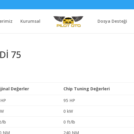
erimiz
Kurumsal
Dosya Desteği
Dİ 75
ijinal Değerler
Chip Tuning Değerleri
 HP
95 HP
kW
0 kW
t/lb
0 ft/lb
0 NM
240 NM