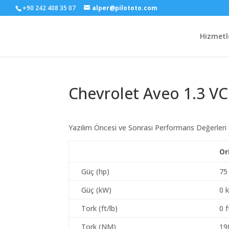
+90 242 408 35 07
alper@pilototo.com
Hizmetl
Chevrolet Aveo 1.3 VC
Yazılım Öncesi ve Sonrası Performans Değerleri
Or
Güç (hp)
75
Güç (kW)
0 
Tork (ft/lb)
0 f
Tork (NM)
19