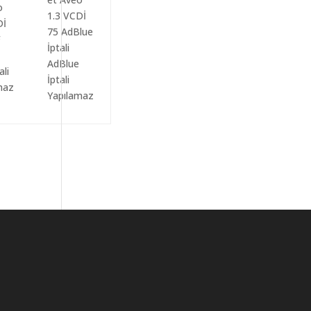
AdBlue
ali
İptali
maz
Yapılamaz