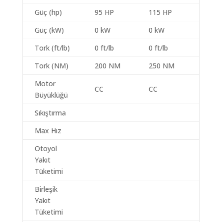
Güç (hp)
95 HP
115 HP
Güç (kW)
0 kW
0 kW
Tork (ft/lb)
0 ft/lb
0 ft/lb
Tork (NM)
200 NM
250 NM
Motor
CC
CC
Büyüklüğü
Sıkıştırma
Max Hız
Otoyol
Yakıt
Tüketimi
Birleşik
Yakıt
Tüketimi