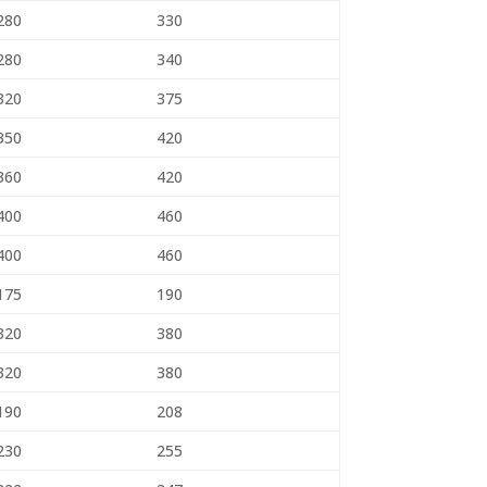
280
330
280
340
320
375
350
420
360
420
400
460
400
460
175
190
320
380
320
380
190
208
230
255