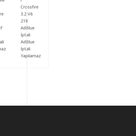
ali
AdBlue
maz
İptali
Yapılamaz