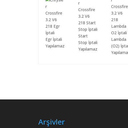
Start
Egr İptali
Lambda
Stop İptali
Yapılamaz
(O2) İpta
Yapılamaz
Yapılam
Arşivler