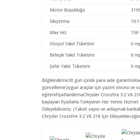
Motor Büyüklüğü
319
Sıkıştırma
10:1
Max Hız
156
Otoyol Yakıt Tüketimi
0 mp
Birleşik Yakıt Tüketimi
0 mp
Şehir Yakıt Tüketimi
0 mp
Bilgilendirme30 gun içinde para iade garantisiR
güncellemeUygun araçlar için yazım öncesi ve so
eğitimiFiyatlandırmaChrysler Crossfire 3.2 V6 21
başlayan fiyatlarla.Türkiyenin Her Yerine Hizmet
Ödeyebilirsiniz. (Taksit sayısı ve anlaşmalı bankala
Chrysler Crossfire 3.2 V6 218 İçin Ekleyebileceği