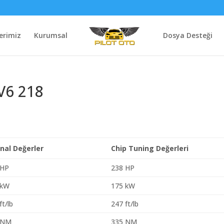
erimiz
Kurumsal
Dosya Desteği
 V6 218
inal Değerler
Chip Tuning Değerleri
 HP
238 HP
 kW
175 kW
ft/lb
247 ft/lb
 NM
335 NM