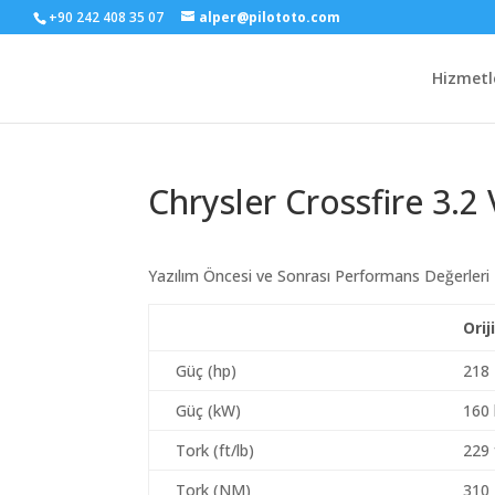
+90 242 408 35 07
alper@pilototo.com
Hizmetl
Chrysler Crossfire 3.2
Yazılım Öncesi ve Sonrası Performans Değerleri
Orij
Güç (hp)
218
Güç (kW)
160
Tork (ft/lb)
229 
Tork (NM)
310