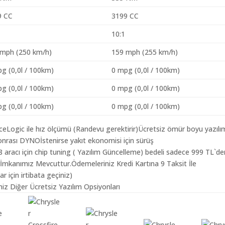
9 CC
3199 CC
10:1
 mph (250 km/h)
159 mph (255 km/h)
g (0,0l / 100km)
0 mpg (0,0l / 100km)
g (0,0l / 100km)
0 mpg (0,0l / 100km)
g (0,0l / 100km)
0 mpg (0,0l / 100km)
aceLogic ile hız ölçümü (Randevu gerektirir)Ücretsiz ömür boyu yazılı
nrası DYNOİstenirse yakıt ekonomisi için sürüş
8 aracı için chip tuning ( Yazılım Güncelleme) bedeli sadece 999 TL`de
 İmkanımız Mevcuttur.Ödemeleriniz Kredi Kartına 9 Taksit İle
r için irtibata geçiniz)
miz Diğer Ücretsiz Yazılım Opsiyonları