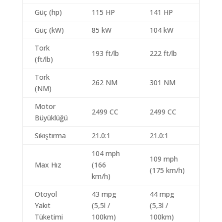
Güç (hp)
115 HP
141 HP
Güç (kW)
85 kW
104 kW
Tork
193 ft/lb
222 ft/lb
(ft/lb)
Tork
262 NM
301 NM
(NM)
Motor
2499 CC
2499 CC
Büyüklüğü
Sıkıştırma
21.0:1
21.0:1
104 mph
109 mph
Max Hız
(166
(175 km/h)
km/h)
Otoyol
43 mpg
44 mpg
Yakıt
(5,5l /
(5,3l /
Tüketimi
100km)
100km)