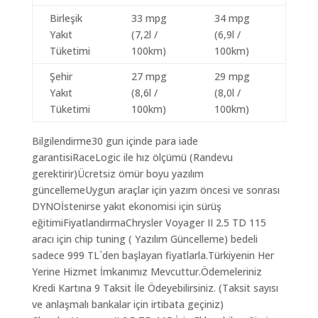
Birleşik
33 mpg
34 mpg
Yakıt
(7,2l /
(6,9l /
Tüketimi
100km)
100km)
Şehir
27 mpg
29 mpg
Yakıt
(8,6l /
(8,0l /
Tüketimi
100km)
100km)
Bilgilendirme30 gun içinde para iade
garantisiRaceLogic ile hız ölçümü (Randevu
gerektirir)Ücretsiz ömür boyu yazılım
güncellemeUygun araçlar için yazım öncesi ve sonrası
DYNOİstenirse yakıt ekonomisi için sürüş
eğitimiFiyatlandırmaChrysler Voyager II 2.5 TD 115
aracı için chip tuning ( Yazılım Güncelleme) bedeli
sadece 999 TL`den başlayan fiyatlarla.Türkiyenin Her
Yerine Hizmet İmkanımız Mevcuttur.Ödemeleriniz
Kredi Kartına 9 Taksit İle Ödeyebilirsiniz. (Taksit sayısı
ve anlaşmalı bankalar için irtibata geçiniz)