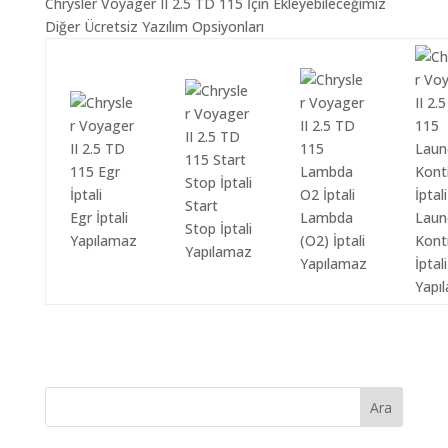
Chrysler Voyager II 2.5 TD 115 İçin Ekleyebileceğimiz
Diğer Ücretsiz Yazılım Opsiyonları
Start
Egr İptali
Lambda
Laun
Stop İptali
Yapılamaz
(O2) İptali
Kont
Yapılamaz
Yapılamaz
İptali
Yapı
Ara