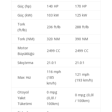
Güç (hp)
140 HP
170 HP
Güç (kW)
103 kW
125 kW
Tork
236 ft/lb
288 ft/lb
(ft/lb)
Tork (NM)
320 NM
390 NM
Motor
2499 CC
2499 CC
Büyüklüğü
Sıkıştırma
21.0:1
21.0:1
116 mph
121 mph
Max Hız
(185
(193 km/h)
km/h)
Otoyol
0 mpg
0 mpg (0,0l
Yakıt
(0,0l /
/ 100km)
Tüketimi
100km)