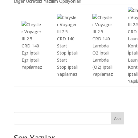
Diğer Ücretsiz Yazılım Opsiyonları
Egr İptali
Start
Lambda
Laun
Yapılamaz
Stop İptali
(O2) İptali
Kont
Yapılamaz
Yapılamaz
İptali
Yapı
Ara
Son Yazılar