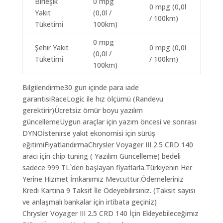
Birleşik
0 mpg
0 mpg (0,0l
Yakıt
(0,0l /
/ 100km)
Tüketimi
100km)
0 mpg
Şehir Yakıt
0 mpg (0,0l
(0,0l /
Tüketimi
/ 100km)
100km)
Bilgilendirme30 gun içinde para iade
garantisiRaceLogic ile hız ölçümü (Randevu
gerektirir)Ücretsiz ömür boyu yazılım
güncellemeUygun araçlar için yazım öncesi ve sonrası
DYNOİstenirse yakıt ekonomisi için sürüş
eğitimiFiyatlandırmaChrysler Voyager III 2.5 CRD 140
aracı için chip tuning ( Yazılım Güncelleme) bedeli
sadece 999 TL`den başlayan fiyatlarla.Türkiyenin Her
Yerine Hizmet İmkanımız Mevcuttur.Ödemeleriniz
Kredi Kartına 9 Taksit İle Ödeyebilirsiniz. (Taksit sayısı
ve anlaşmalı bankalar için irtibata geçiniz)
Chrysler Voyager III 2.5 CRD 140 İçin Ekleyebileceğimiz