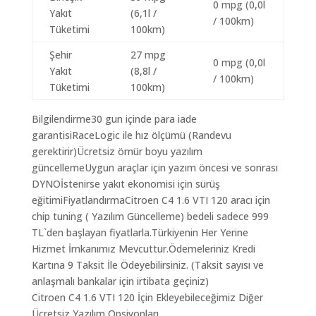
0 mpg (0,0l
Yakıt
(6,1l /
/ 100km)
Tüketimi
100km)
Şehir
27 mpg
0 mpg (0,0l
Yakıt
(8,8l /
/ 100km)
Tüketimi
100km)
Bilgilendirme30 gun içinde para iade
garantisiRaceLogic ile hız ölçümü (Randevu
gerektirir)Ücretsiz ömür boyu yazılım
güncellemeUygun araçlar için yazım öncesi ve sonrası
DYNOİstenirse yakıt ekonomisi için sürüş
eğitimiFiyatlandırmaCitroen C4 1.6 VTI 120 aracı için
chip tuning ( Yazılım Güncelleme) bedeli sadece 999
TL`den başlayan fiyatlarla.Türkiyenin Her Yerine
Hizmet İmkanımız Mevcuttur.Ödemeleriniz Kredi
Kartına 9 Taksit İle Ödeyebilirsiniz. (Taksit sayısı ve
anlaşmalı bankalar için irtibata geçiniz)
Citroen C4 1.6 VTI 120 İçin Ekleyebileceğimiz Diğer
Ücretsiz Yazılım Opsiyonları