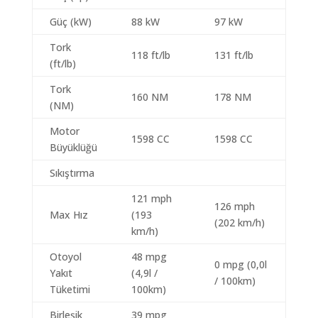
Güç (kW)
88 kW
97 kW
Tork
118 ft/lb
131 ft/lb
(ft/lb)
Tork
160 NM
178 NM
(NM)
Motor
1598 CC
1598 CC
Büyüklüğü
Sıkıştırma
121 mph
126 mph
Max Hız
(193
(202 km/h)
km/h)
Otoyol
48 mpg
0 mpg (0,0l
Yakıt
(4,9l /
/ 100km)
Tüketimi
100km)
Birleşik
39 mpg