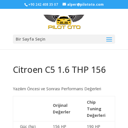
+90 242 408 35 07
alper@pilototo.com
Bir Sayfa Seçin
Citroen C5 1.6 THP 156
Yazılım Öncesi ve Sonrası Performans Değerleri
Chip
Orijinal
Tuning
Değerler
Değerleri
Güç (hp)
156 HP
190 HP