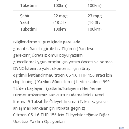
Tüketimi
100km)
100km)
Şehir
22 mpg
23 mpg
Yakıt
(10,5l /
(10,3l /
Tüketimi
100km)
100km)
Bilgilendirme30 gun içinde para iade
garantisiRaceLogic ile hız ölçümü (Randevu
gerektirir)Ücretsiz ömür boyu yazılım
güncellemeUygun araçlar için yazım öncesi ve sonrası
DYNOİstenirse yakıt ekonomisi için sürüş
eğitimiFiyatlandırmaCitroen C5 1.6 THP 156 aracı için
chip tuning ( Yazılım Güncelleme) bedeli sadece 999
TL`den başlayan fiyatlarla.Türkiyenin Her Yerine
Hizmet İmkanımız Mevcuttur.Ödemeleriniz Kredi
Kartına 9 Taksit İle Ödeyebilirsiniz. (Taksit sayısı ve
anlaşmalı bankalar için irtibata geçiniz)
Citroen C5 1.6 THP 156 İçin Ekleyebileceğimiz Diğer
Ücretsiz Yazılım Opsiyonları