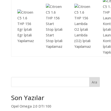
Egr İptali
Start
Lambda
Laun
Yapılamaz
Stop İptali
(O2) İptali
Kont
Yapılamaz
Yapılamaz
İptali
Yapı
Ara
Son Yazılar
Opel Omega 2.0 DTI 100