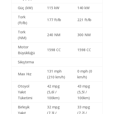
Güç (kW)
115 kW
140 kW
Tork
177 ft/lb
221 ft/lb
(ft/lb)
Tork
240 NM
300 NM
(NM)
Motor
1598 CC
1598 CC
Büyüklüğü
Sıkıştırma
131 mph
0 mph (0
Max Hız
(210 km/h)
km/h)
Otoyol
42 mpg
43 mpg
Yakıt
(5,6l /
(5,5l /
Tüketimi
100km)
100km)
Birleşik
32 mpg
33 mpg
Yakıt
(7,3l /
(7,2l /