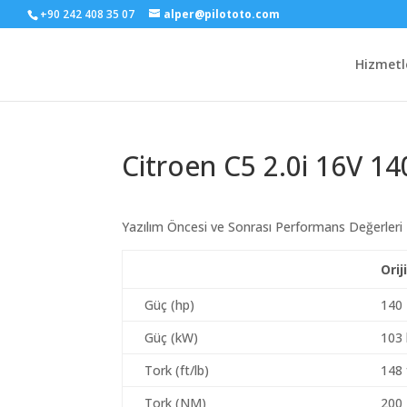
+90 242 408 35 07
alper@pilototo.com
Hizmetl
Citroen C5 2.0i 16V 14
Yazılım Öncesi ve Sonrası Performans Değerleri
Orij
Güç (hp)
140
Güç (kW)
103
Tork (ft/lb)
148 
Tork (NM)
200