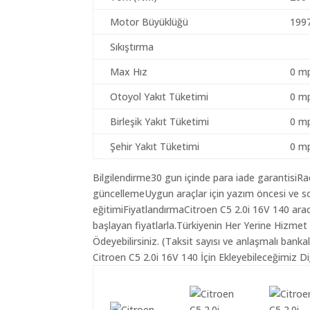
Motor Büyüklüğü
199
Sıkıştırma
Max Hız
0 mp
Otoyol Yakıt Tüketimi
0 mp
Birleşik Yakıt Tüketimi
0 mp
Şehir Yakıt Tüketimi
0 mp
Bilgilendirme30 gun içinde para iade garantisiR
güncellemeUygun araçlar için yazım öncesi ve so
eğitimiFiyatlandırmaCitroen C5 2.0i 16V 140 arac
başlayan fiyatlarla.Türkiyenin Her Yerine Hizmet
Ödeyebilirsiniz. (Taksit sayısı ve anlaşmalı bankala
Citroen C5 2.0i 16V 140 İçin Ekleyebileceğimiz Di