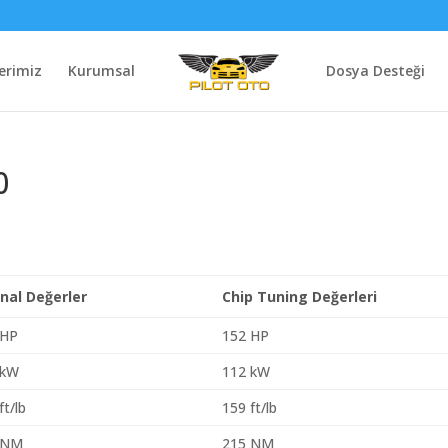
erimiz
Kurumsal
Dosya Desteği
0
inal Değerler
Chip Tuning Değerleri
 HP
152 HP
 kW
112 kW
ft/lb
159 ft/lb
 NM
215 NM