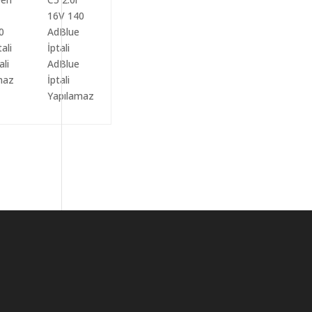
ali
AdBlue
maz
İptali
Yapılamaz