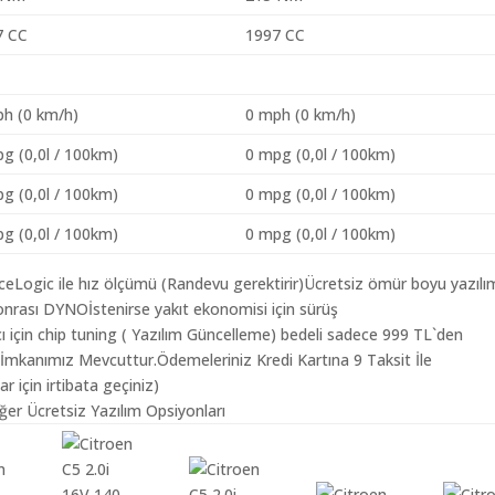
7 CC
1997 CC
h (0 km/h)
0 mph (0 km/h)
g (0,0l / 100km)
0 mpg (0,0l / 100km)
g (0,0l / 100km)
0 mpg (0,0l / 100km)
g (0,0l / 100km)
0 mpg (0,0l / 100km)
aceLogic ile hız ölçümü (Randevu gerektirir)Ücretsiz ömür boyu yazılı
nrası DYNOİstenirse yakıt ekonomisi için sürüş
ı için chip tuning ( Yazılım Güncelleme) bedeli sadece 999 TL`den
 İmkanımız Mevcuttur.Ödemeleriniz Kredi Kartına 9 Taksit İle
r için irtibata geçiniz)
ğer Ücretsiz Yazılım Opsiyonları