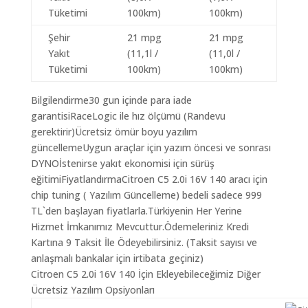
Tüketimi
100km)
100km)
Şehir
21 mpg
21 mpg
Yakıt
(11,1l /
(11,0l /
Tüketimi
100km)
100km)
Bilgilendirme30 gun içinde para iade
garantisiRaceLogic ile hız ölçümü (Randevu
gerektirir)Ücretsiz ömür boyu yazılım
güncellemeUygun araçlar için yazım öncesi ve sonrası
DYNOİstenirse yakıt ekonomisi için sürüş
eğitimiFiyatlandırmaCitroen C5 2.0i 16V 140 aracı için
chip tuning ( Yazılım Güncelleme) bedeli sadece 999
TL`den başlayan fiyatlarla.Türkiyenin Her Yerine
Hizmet İmkanımız Mevcuttur.Ödemeleriniz Kredi
Kartına 9 Taksit İle Ödeyebilirsiniz. (Taksit sayısı ve
anlaşmalı bankalar için irtibata geçiniz)
Citroen C5 2.0i 16V 140 İçin Ekleyebileceğimiz Diğer
Ücretsiz Yazılım Opsiyonları