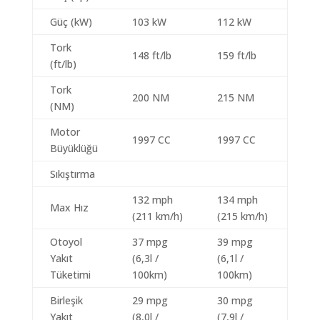
Güç (kW)
103 kW
112 kW
Tork
148 ft/lb
159 ft/lb
(ft/lb)
Tork
200 NM
215 NM
(NM)
Motor
1997 CC
1997 CC
Büyüklüğü
Sıkıştırma
132 mph
134 mph
Max Hız
(211 km/h)
(215 km/h)
Otoyol
37 mpg
39 mpg
Yakıt
(6,3l /
(6,1l /
Tüketimi
100km)
100km)
Birleşik
29 mpg
30 mpg
Yakıt
(8,0l /
(7,9l /