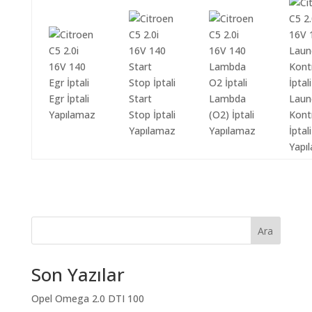
Egr İptali
Start
Lambda
Laun
Yapılamaz
Stop İptali
(O2) İptali
Kont
Yapılamaz
Yapılamaz
İptali
Yapı
Ara
Son Yazılar
Opel Omega 2.0 DTI 100