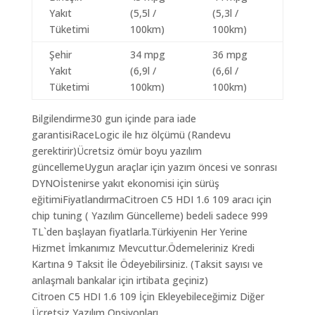
Yakıt
(5,5l /
(5,3l /
Tüketimi
100km)
100km)
Şehir
34 mpg
36 mpg
Yakıt
(6,9l /
(6,6l /
Tüketimi
100km)
100km)
Bilgilendirme30 gun içinde para iade
garantisiRaceLogic ile hız ölçümü (Randevu
gerektirir)Ücretsiz ömür boyu yazılım
güncellemeUygun araçlar için yazım öncesi ve sonrası
DYNOİstenirse yakıt ekonomisi için sürüş
eğitimiFiyatlandırmaCitroen C5 HDI 1.6 109 aracı için
chip tuning ( Yazılım Güncelleme) bedeli sadece 999
TL`den başlayan fiyatlarla.Türkiyenin Her Yerine
Hizmet İmkanımız Mevcuttur.Ödemeleriniz Kredi
Kartına 9 Taksit İle Ödeyebilirsiniz. (Taksit sayısı ve
anlaşmalı bankalar için irtibata geçiniz)
Citroen C5 HDI 1.6 109 İçin Ekleyebileceğimiz Diğer
Ücretsiz Yazılım Opsiyonları