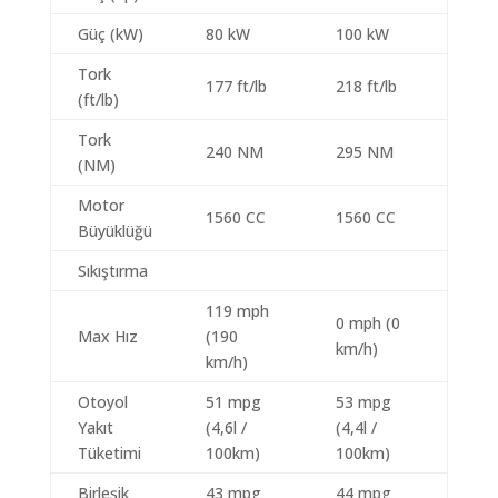
Güç (kW)
80 kW
100 kW
Tork
177 ft/lb
218 ft/lb
(ft/lb)
Tork
240 NM
295 NM
(NM)
Motor
1560 CC
1560 CC
Büyüklüğü
Sıkıştırma
119 mph
0 mph (0
Max Hız
(190
km/h)
km/h)
Otoyol
51 mpg
53 mpg
Yakıt
(4,6l /
(4,4l /
Tüketimi
100km)
100km)
Birleşik
43 mpg
44 mpg