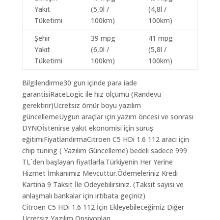
Yakıt
(5,0l /
(4,8l /
Tüketimi
100km)
100km)
Şehir
39 mpg
41 mpg
Yakıt
(6,0l /
(5,8l /
Tüketimi
100km)
100km)
Bilgilendirme30 gun içinde para iade
garantisiRaceLogic ile hız ölçümü (Randevu
gerektirir)Ücretsiz ömür boyu yazılım
güncellemeUygun araçlar için yazım öncesi ve sonrası
DYNOİstenirse yakıt ekonomisi için sürüş
eğitimiFiyatlandırmaCitroen C5 HDi 1.6 112 aracı için
chip tuning ( Yazılım Güncelleme) bedeli sadece 999
TL`den başlayan fiyatlarla.Türkiyenin Her Yerine
Hizmet İmkanımız Mevcuttur.Ödemeleriniz Kredi
Kartına 9 Taksit İle Ödeyebilirsiniz. (Taksit sayısı ve
anlaşmalı bankalar için irtibata geçiniz)
Citroen C5 HDi 1.6 112 İçin Ekleyebileceğimiz Diğer
Ücretsiz Yazılım Opsiyonları