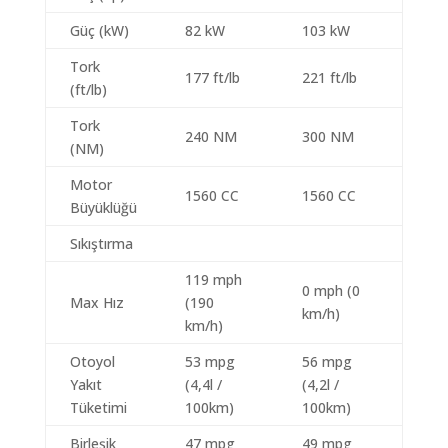
Güç (kW)
82 kW
103 kW
Tork
177 ft/lb
221 ft/lb
(ft/lb)
Tork
240 NM
300 NM
(NM)
Motor
1560 CC
1560 CC
Büyüklüğü
Sıkıştırma
119 mph
0 mph (0
Max Hız
(190
km/h)
km/h)
Otoyol
53 mpg
56 mpg
Yakıt
(4,4l /
(4,2l /
Tüketimi
100km)
100km)
Birleşik
47 mpg
49 mpg