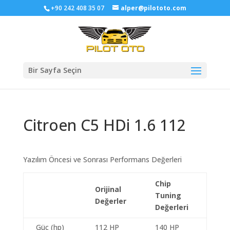
+90 242 408 35 07
alper@pilototo.com
Bir Sayfa Seçin
Citroen C5 HDi 1.6 112
Yazılım Öncesi ve Sonrası Performans Değerleri
Chip
Orijinal
Tuning
Değerler
Değerleri
Güç (hp)
112 HP
140 HP