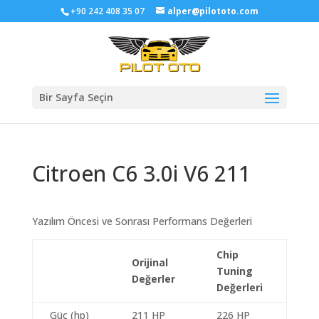
+90 242 408 35 07
alper@pilototo.com
Bir Sayfa Seçin
Citroen C6 3.0i V6 211
Yazılım Öncesi ve Sonrası Performans Değerleri
Chip
Orijinal
Tuning
Değerler
Değerleri
Güç (hp)
211 HP
226 HP