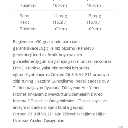
Tüketimi
100km)
100km)
Şehir
14 mpg
15 mpg
Yakıt
(16,3l /
(16,1l /
Tüketimi
100km)
100km)
Bilgilendirme30 gun içinde para iade
garantisiRaceLogic ile hız ölçümü (Randevu
gerektirir)Ücretsiz ömür boyu yazılım
güncellemeUygun araçlar için yazım öncesi ve sonrası
DYNOİstenirse yakıt ekonomisi için sürüş
eğitimiFiyatlandırmaCitroen C6 3.0i V6 211 aracı için
chip tuning ( Yazılım Güncelleme) bedeli sadece 999
TL`den başlayan fiyatlarla.Türkiyenin Her Yerine
Hizmet İmkanımız Mevcuttur.Ödemeleriniz Kredi
Kartına 9 Taksit İle Ödeyebilirsiniz. (Taksit sayısı ve
anlaşmalı bankalar için irtibata geçiniz)
Citroen C6 3.0i V6 211 İçin Ekleyebileceğimiz Diğer
Ücretsiz Yazılım Opsiyonları