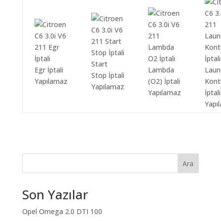
Start
Egr İptali
Lambda
Laun
Stop İptali
Yapılamaz
(O2) İptali
Kont
Yapılamaz
Yapılamaz
İptali
Yapı
Ara
Son Yazılar
Opel Omega 2.0 DTI 100