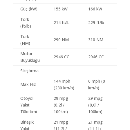
Güç (kW)
155 kW
166 kW
Tork
214 ft/lb
229 ft/lb
(ft/lb)
Tork
290 NM
310 NM
(NM)
Motor
2946 CC
2946 CC
Büyüklüğü
Sıkıştırma
144 mph
0 mph (0
Max Hız
(230 km/h)
km/h)
Otoyol
29 mpg
29 mpg
Yakıt
(8,2l /
(8,0l /
Tüketimi
100km)
100km)
Birleşik
21 mpg
21 mpg
Yakıt
(11,2l /
(11,1l /