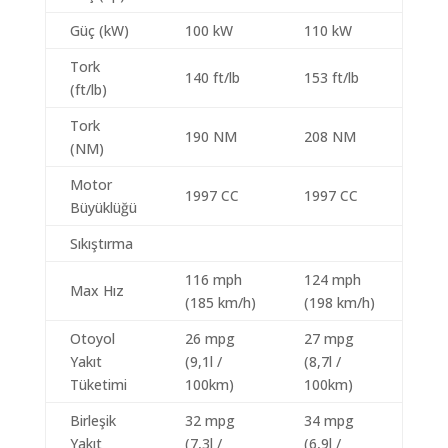
Güç (kW)
100 kW
110 kW
Tork
140 ft/lb
153 ft/lb
(ft/lb)
Tork
190 NM
208 NM
(NM)
Motor
1997 CC
1997 CC
Büyüklüğü
Sıkıştırma
116 mph
124 mph
Max Hız
(185 km/h)
(198 km/h)
Otoyol
26 mpg
27 mpg
Yakıt
(9,1l /
(8,7l /
Tüketimi
100km)
100km)
Birleşik
32 mpg
34 mpg
Yakıt
(7,3l /
(6,9l /