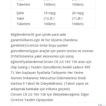
Tüketimi
100km)
100km)
Şehir
19 mpg
20 mpg
Yakıt
(12,3l /
(11,8l /
Tüketimi
100km)
100km)
Bilgilendirme30 gun içinde para iade
garantisiRaceLogic ile hız ölçümü (Randevu
gerektirir)Ücretsiz ömür boyu yazılım
güncellemeUygun araçlar için yazım öncesi ve sonrası
DYNOİstenirse yakıt ekonomisi için sürüş
eğitimiFiyatlandırmaCitroen C8 2.0 16V 136 aracı için
chip tuning ( Yazılım Güncelleme) bedeli sadece 999
TL`den başlayan fiyatlarla.Türkiyenin Her Yerine
Hizmet İmkanımız Mevcuttur.Ödemeleriniz Kredi
Kartına 9 Taksit İle Ödeyebilirsiniz. (Taksit sayısı ve
anlaşmalı bankalar için irtibata geçiniz)
Citroen C8 2.0 16V 136 İçin Ekleyebileceğimiz Diğer
Ücretsiz Yazılım Opsiyonları