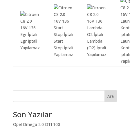
Egr İptali
Start
Lambda
Laun
Yapılamaz
Stop İptali
(O2) İptali
Kont
Yapılamaz
Yapılamaz
İptali
Yapı
Ara
Son Yazılar
Opel Omega 2.0 DTI 100