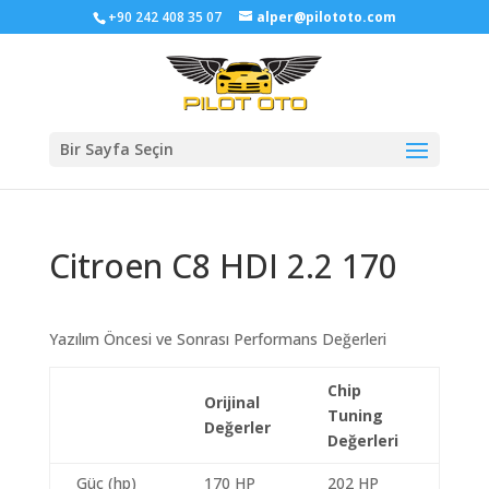
+90 242 408 35 07
alper@pilototo.com
Bir Sayfa Seçin
Citroen C8 HDI 2.2 170
Yazılım Öncesi ve Sonrası Performans Değerleri
Chip
Orijinal
Tuning
Değerler
Değerleri
Güç (hp)
170 HP
202 HP