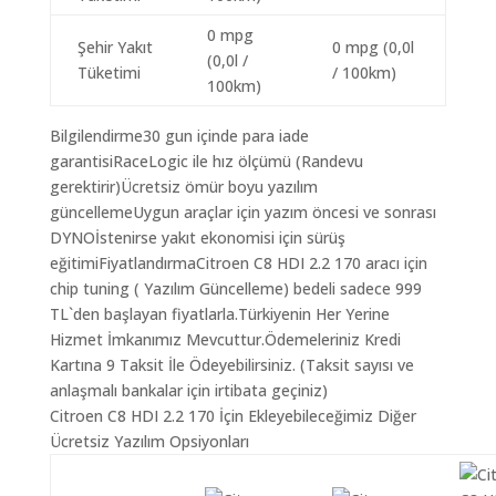
0 mpg
Şehir Yakıt
0 mpg (0,0l
(0,0l /
Tüketimi
/ 100km)
100km)
Bilgilendirme30 gun içinde para iade
garantisiRaceLogic ile hız ölçümü (Randevu
gerektirir)Ücretsiz ömür boyu yazılım
güncellemeUygun araçlar için yazım öncesi ve sonrası
DYNOİstenirse yakıt ekonomisi için sürüş
eğitimiFiyatlandırmaCitroen C8 HDI 2.2 170 aracı için
chip tuning ( Yazılım Güncelleme) bedeli sadece 999
TL`den başlayan fiyatlarla.Türkiyenin Her Yerine
Hizmet İmkanımız Mevcuttur.Ödemeleriniz Kredi
Kartına 9 Taksit İle Ödeyebilirsiniz. (Taksit sayısı ve
anlaşmalı bankalar için irtibata geçiniz)
Citroen C8 HDI 2.2 170 İçin Ekleyebileceğimiz Diğer
Ücretsiz Yazılım Opsiyonları