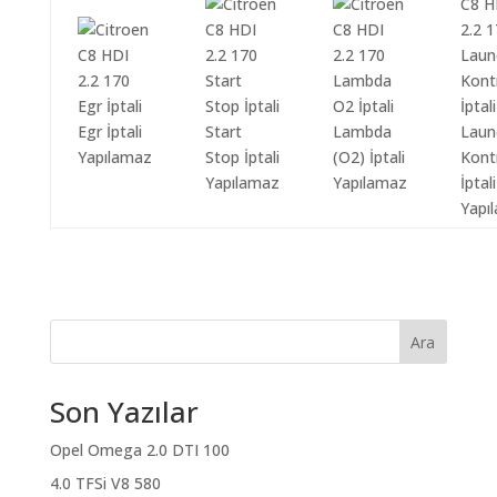
Egr İptali
Start
Lambda
Laun
Yapılamaz
Stop İptali
(O2) İptali
Kont
Yapılamaz
Yapılamaz
İptali
Yapı
Ara
Son Yazılar
Opel Omega 2.0 DTI 100
4.0 TFSi V8 580