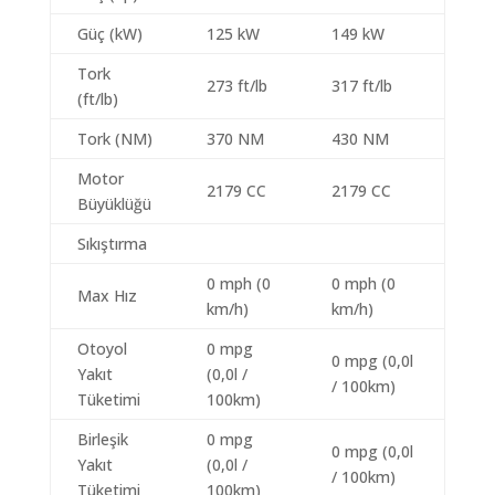
Güç (kW)
125 kW
149 kW
Tork
273 ft/lb
317 ft/lb
(ft/lb)
Tork (NM)
370 NM
430 NM
Motor
2179 CC
2179 CC
Büyüklüğü
Sıkıştırma
0 mph (0
0 mph (0
Max Hız
km/h)
km/h)
Otoyol
0 mpg
0 mpg (0,0l
Yakıt
(0,0l /
/ 100km)
Tüketimi
100km)
Birleşik
0 mpg
0 mpg (0,0l
Yakıt
(0,0l /
/ 100km)
Tüketimi
100km)